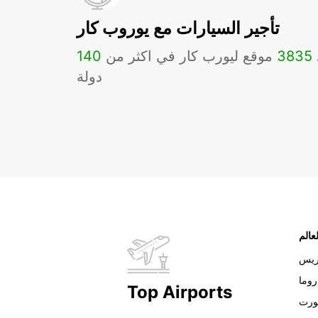
تأجير السيارات مع يوروب كار
3835
موقع ليورب كار في اكثر من
140
دولة
عالم
ريس
روما
Top Airports
ورت