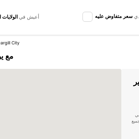
دي
سعر متفاوض عليه
أعيش في
argill City
اكتشف ill City
ر
ئدة في
ميع