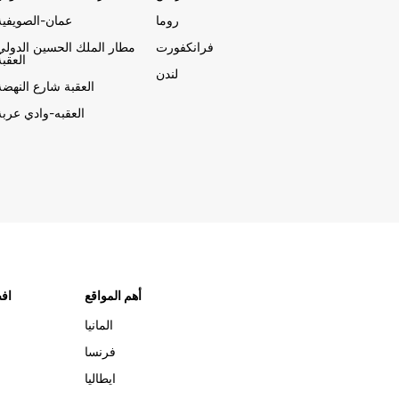
روما
عمان-الصويفية
فرانكفورت
مطار الملك الحسين الدولي
العقبة
لندن
العقبة شارع النهضة
العقبه-وادي عربة
أهم المواقع
افض
المانيا
فرنسا
ايطاليا