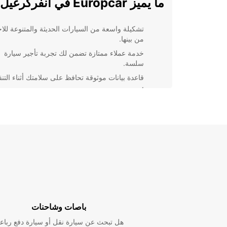
ما يميز Europcar في انفركرغيل
تشكيلة واسعة من السيارات الحديثة والمتنوعة للاخت
من بينها.
خدمة عملاء ممتازة تضمن لك تجربة تأجير سيارة
سلسة.
قاعدة بيانات موثوقة تحافظ على سلامتك أثناء التنق
أسعار تنافسية وعروض خاصة لتوفير المال.
خطوات بسيطة لتأجير سيارة مع
Europcar
عندما تختار Europcar لتأجير سيارة في انفركرغيل، ست
من عملية تأجير سهلة وسريعة. ما عليك سوى اتباع هذه
الخطوات البسيطة:
اختر Europcar لتجربة تأجير سي
باصات وشاحنات
تُنسى في انفركرغيل
هل تبحث عن سيارة نقل أو سيارة دفع رباع