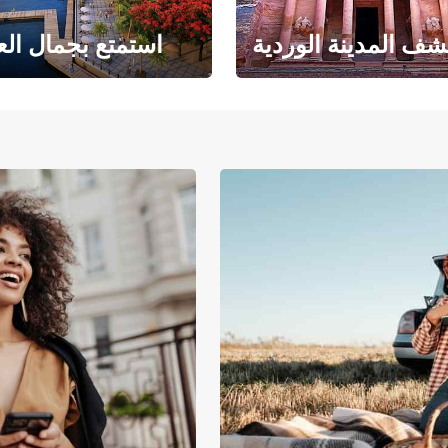
ف المدينة الوردية
استمتع بجمال الع
حبث الهندسة المعمارية
حيث يلتقي البحر ا
والتاريخ المذهل
بالرمال ا