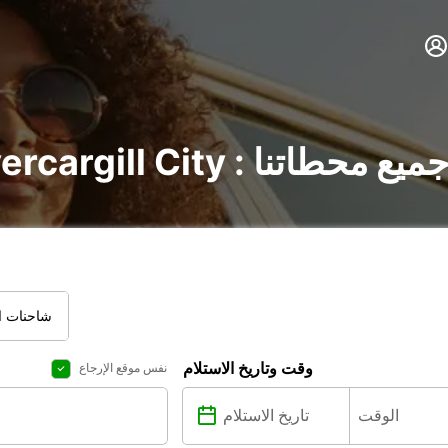
Invercargill C : اكتشف جميع محطاتنا
شاحنات ال
وقت وتاريخ الاستلام
نفس موقع الإرجاع