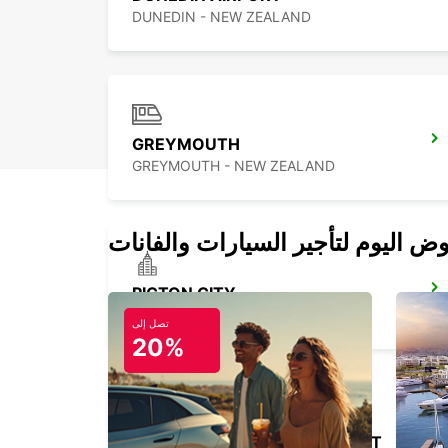
DUNEDIN - NEW ZEALAND
GREYMOUTH
GREYMOUTH - NEW ZEALAND
PICTON CITY
PICTON - NEW ZEALAND
تصل إلى
20%
PALMERSTON NORTH AIRPORT