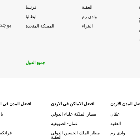
العقبة
فرنسا
وادي رم
ايطاليا
يوجد
البتراء
المملكة المتحدة
جميع الدول
ل المدن الاردن
افضل الاماكن في الاردن
افضل المدن في ال
عمّان
مطار الملكة علياء الدولي
با
العقبة
عمان-الصويفية
وادي رم
مطار الملك الحسين الدولي
فرانكف
العقبة