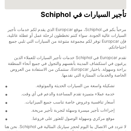
تأجير السيارات في Schiphol
مرحباً بكم في Schiphol، موقع Europcar الذي يقدم لكم خدمات تأجير
السيارات عالية الجودة. سواء كنتم تخططون لرحلة عمل أو عطلة عائلية،
فإن Europcar توفر لكم مجموعة متنوعة من السيارات التي تلبي جميع
احتياجاتكم.
تقدم Europcar في Schiphol خدمات تأجير السيارات للعملاء الذين
يرغبون في استكشاف المدينة بأنفسهم والتجول في جميع أنحاء المنطقة
براحة وسهولة. باختيار Europcar، ستتمكن من الاستفادة من العروض
الخاصة والخدمات الممتازة التي نقدمها.
تشكيلة واسعة من السيارات الحديثة والموثوقة.
خدمة عملاء متميزة تقدم المساعدة والدعم في أي وقت.
أسعار تنافسية وعروض خاصة تناسب جميع الميزانيات.
إجراءات تأجير ميسرة وسهلة لتجربة تأجير مريحة.
موقع مركزي وسهولة الوصول للعثور على فروعنا.
لا تتردد في الاتصال بنا اليوم لحجز سيارتك المثالية في Schiphol. نحن هنا