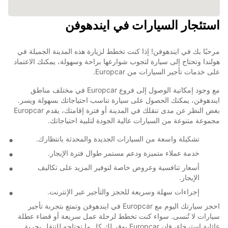
استئجار السيارات في ايندهوفن
مرحبًا بك في ايندهوفن! إذا كنت تخطط لزيارة هذه المدينة الجميلة في
هولندا وتحتاج إلى سيارة لتجوب شوارعها براحة وسهولة، يمكنك الاعتماد
على خدمات تأجير السيارات من Europcar.
مع وجود إمكانية الوصول إلى فروع Europcar في مختلف مناطق
ايندهوفن، يمكنك الحصول على سيارة تناسب احتياجاتك بسهولة ويسر.
بغض النظر عن مدى تنقلك في المدينة أو فترة إقامتك، يقدم Europcar
مجموعة متنوعة من السيارات عالية الجودة لتلبية احتياجاتك.
تشكيلة واسعة من السيارات الجديدة والمحدثة بانتظارك.
خدمة عملاء متميزة ودعم مستمر طوال فترة الإيجار.
أسعار تنافسية وعروض خاصة لتوفير المزيد على تكاليف
الإيجار.
إجراءات سهلة وسريعة للحجز والتأجير عبر الإنترنت.
احجز سيارتك اليوم مع Europcar في ايندهوفن وتمتع بتجربة تأجير
سيارات لا تُنسى. سواء كنت تخطط لرحلة عمل سريعة أو قضاء عطلة
عائلية استرخاء، فإن Europcar يوفر لك كل ما تحتاجه للتنقل بحرية