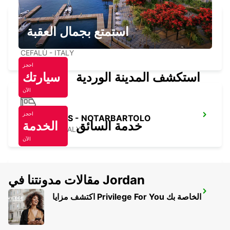
استمتع بجمال العقبة
CEFALU'
CEFALÙ - ITALY
احجز
استكشف المدينة الوردية
سيارتك
الآن
احجز
PALERMO FS - NOTARBARTOLO
خدمة السائق
الخدمة
PALERMO - ITALY
الآن
مقالات مدونتنا في Jordan
PALERMO APT *RY*
اكتشف مزايا Privilege For You الخاصة بك
PALERMO - ITALY