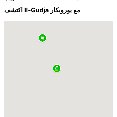
اكتشف Il-Gudja مع يوروبكار