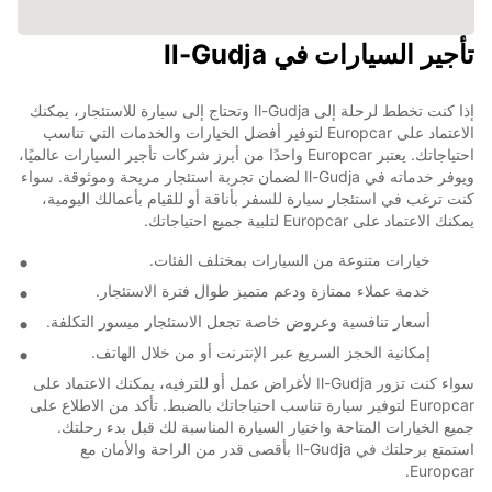
تأجير السيارات في Il-Gudja
إذا كنت تخطط لرحلة إلى Il-Gudja وتحتاج إلى سيارة للاستئجار، يمكنك
الاعتماد على Europcar لتوفير أفضل الخيارات والخدمات التي تناسب
احتياجاتك. يعتبر Europcar واحدًا من أبرز شركات تأجير السيارات عالميًا،
ويوفر خدماته في Il-Gudja لضمان تجربة استئجار مريحة وموثوقة. سواء
كنت ترغب في استئجار سيارة للسفر بأناقة أو للقيام بأعمالك اليومية،
يمكنك الاعتماد على Europcar لتلبية جميع احتياجاتك.
خيارات متنوعة من السيارات بمختلف الفئات.
خدمة عملاء ممتازة ودعم متميز طوال فترة الاستئجار.
أسعار تنافسية وعروض خاصة تجعل الاستئجار ميسور التكلفة.
إمكانية الحجز السريع عبر الإنترنت أو من خلال الهاتف.
سواء كنت تزور Il-Gudja لأغراض عمل أو للترفيه، يمكنك الاعتماد على
Europcar لتوفير سيارة تناسب احتياجاتك بالضبط. تأكد من الاطلاع على
جميع الخيارات المتاحة واختيار السيارة المناسبة لك قبل بدء رحلتك.
استمتع برحلتك في Il-Gudja بأقصى قدر من الراحة والأمان مع
Europcar.