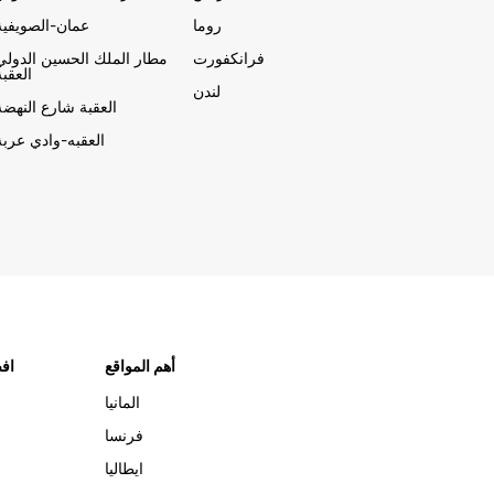
روما
عمان-الصويفية
فرانكفورت
مطار الملك الحسين الدولي
العقبة
لندن
العقبة شارع النهضة
العقبه-وادي عربة
أهم المواقع
افض
المانيا
فرنسا
ايطاليا