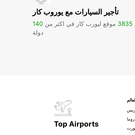
تأجير السيارات مع يوروب كار
3835
موقع ليورب كار في اكثر من
140
دولة
عالم
ريس
روما
Top Airports
ورت