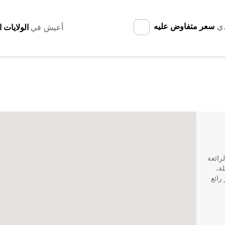
دي
سعر متفاوض عليه
أعيش في
رائعة
ة،
Europcar هو خيار رائع