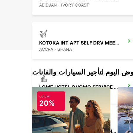
ABIDJAN - IVORY COAST
KOTOKA INT APT SELF DRV MEET GREET
ACCRA - GHANA
LOME HOTEL ONOMO SERVICE CHAUFFEUR
LOME - TOGO
تصل إلى
20%
LOME ABLOGAME SERVICE CHAUFFEUR