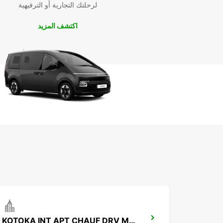
لرحلتك التجارية أو الترفيهية
باختصار، استئجار السيارة من Europcar في باماكو
رحلتك أكثر سهولة وراحة. احجز اليوم واستمتع بتجربة ال
اكتشف المزيد
بأمان وراحة.
KOTOKA INT APT CHAUF DRV MEET GREET