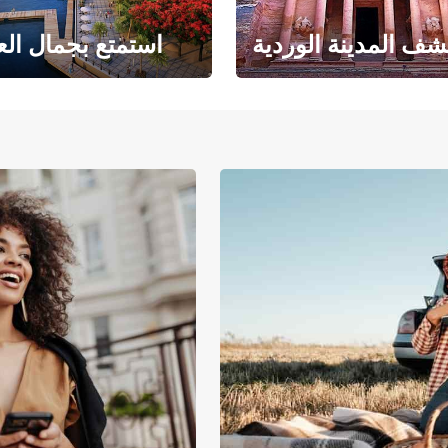
ف المدينة الوردية
استمتع بجمال الع
حبث الهندسة المعمارية
حيث يلتقي البحر ا
والتاريخ المذهل
بالرمال ا