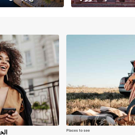
حبث الهندسة المعمارية
حيث يلتقي البحر ا
والتاريخ المذهل
بالرمال ا
Places to see
اكتشف مزايا 