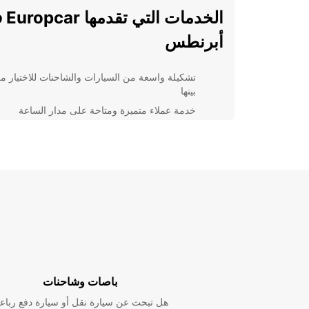
الخدمات 
أبرنطس
تشكيلة واسعة من السيارات والشاحنات للاختيار م
بينها
خدمة عملاء متميزة ومتاحة على مدار الساعة
خيارات تأمين شاملة لضمان راحة البال أثناء القيادة
تسليم واستلام السيارة في المواقع المناسبة والمر
لماذا يجب أن تخ
السيارات في أبرنطس؟
بالإضافة إلى تشكيلتنا المتنوعة من السيارات والشاحنات، 
Europcar تجربة تأجير فريدة ومرنة للعملاء. نحن نسعى
لتلبية احتياجاتك وضمان راحتك أثناء رحلتك. سواء كنت ت
سيارة اقتصادية للتجوال في المدينة أو سيارة فاخرة لرحلة
باصات وشاحنات
خاصة، فإن Europcar تضمن لك تجربة تأجير لا تنسى في
أبرنطس.
هل تبحث عن سيارة نقل أو سيارة دفع رباع