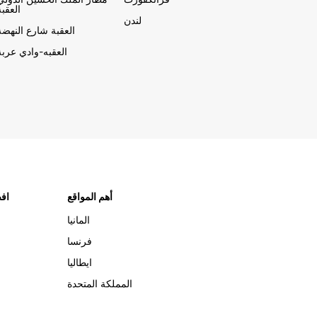
العقبة
لندن
العقبة شارع النهضة
العقبه-وادي عربة
أهم المواقع
افض
المانيا
فرنسا
ايطاليا
المملكة المتحدة