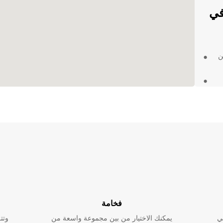
التي تقدمها Europcar في
ن
يحة
تار Europcar لتأجير
توفر
 جاهدين
بحث عن
فخامة
ي
يمكنك الاختيار من بين مجموعة واسعة من
وتت