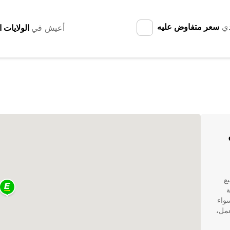
دي
سعر متفاوض عليه
أعيش في
 في
يع
ة
سواء
عمل،