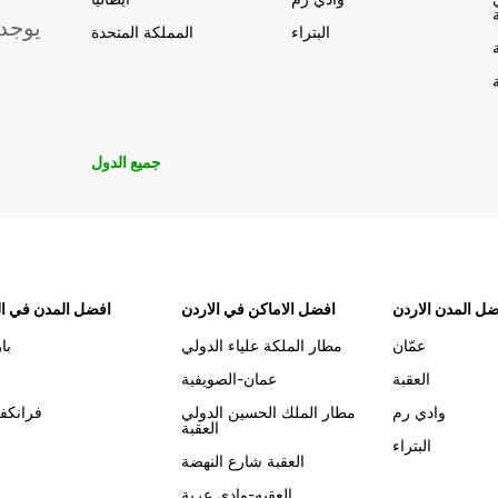
يوجد
البتراء
المملكة المتحدة
جميع الدول
ل المدن الاردن
افضل الاماكن في الاردن
افضل المدن في ال
عمّان
مطار الملكة علياء الدولي
با
العقبة
عمان-الصويفية
وادي رم
مطار الملك الحسين الدولي
فرانكف
العقبة
البتراء
العقبة شارع النهضة
العقبه-وادي عربة