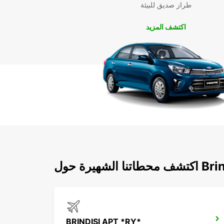
طراز صديق للبيئة
اكتشف المزيد
شهيرة حول Brindisi
BRINDISI APT *RY*