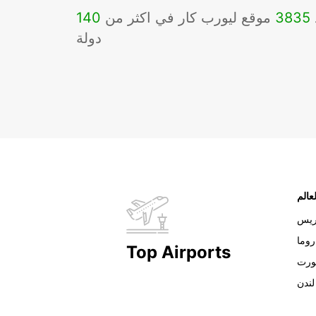
3835
موقع ليورب كار في اكثر من
140
دولة
عالم
ريس
روما
Top Airports
ورت
لندن