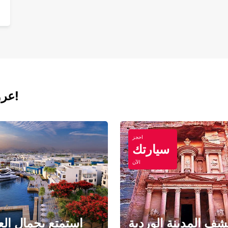
عروض اليوم لتأجير السيارات والفانات!
احجز
سيارتك
الآن
ف المدينة الوردية
استمتع بجمال الع