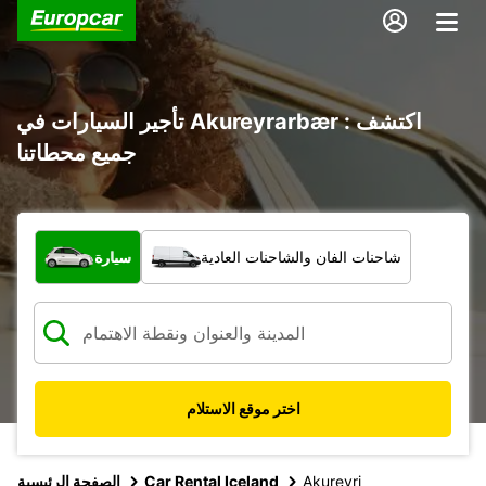
تأجير السيارات في Akureyrarbær : اكتشف
جميع محطاتنا
ما نوع المركبة؟
شاحنات الفان والشاحنات العادية
سيارة
اختر موقع الاستلام
Akureyri
Car Rental Iceland
الصفحة الرئيسية