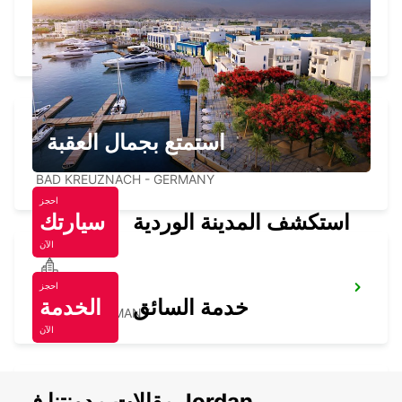
RUESSELSHEIM
RUESSELSHEIM - GERMANY
استمتع بجمال العقبة
BAD KREUZNACH
BAD KREUZNACH - GERMANY
احجز
استكشف المدينة الوردية
سيارتك
الآن
احجز
MAINZ
خدمة السائق
الخدمة
MAINZ - GERMANY
الآن
مقالات مدونتنا في Jordan