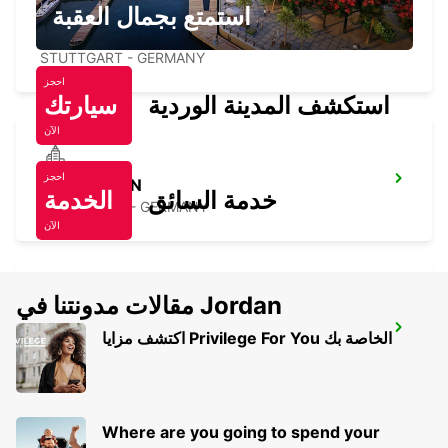
استمتع بجمال العقبة
STUTTGART US MILITARY
STUTTGART - GERMANY
احجز
استكشف المدينة الوردية
سيارتك
الآن
احجز
WAIBLINGEN
خدمة السائق
الخدمة
WAIBLINGEN - GERMANY
الآن
مقالات مدونتنا في Jordan
GOEPPINGEN
اكتشف مزايا Privilege For You الخاصة بك
GOEPPINGEN - GERMANY
Where are you going to spend your