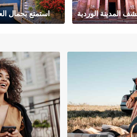
ف المدينة الوردية
استمتع بجمال الع
حبث الهندسة المعمارية
حيث يلتقي البحر ا
والتاريخ المذهل
بالرمال ا