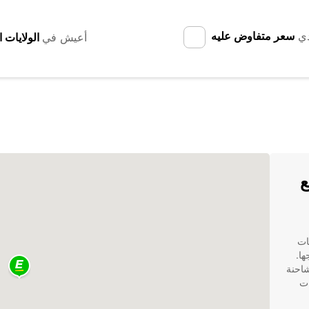
دي
سعر متفاوض عليه
أعيش في
Gütersloh مع
دم خدمات
ها.
احنة
ات