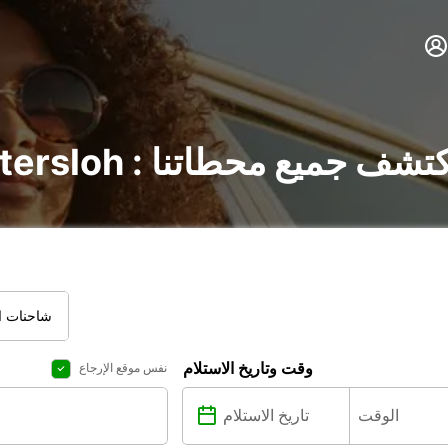
ير السيارات في Gütersloh : اكتشف جميع محطاتنا
شاحنات ال
وقت وتاريخ الاستلام
نفس موقع الإرجاع