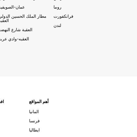
روما
عمان-الصويفية
فرانكفورت
مطار الملك الحسين الدولي
العقبة
لندن
العقبة شارع النهضة
العقبه-وادي عربة
أهم المواقع
افض
المانيا
فرنسا
ايطاليا