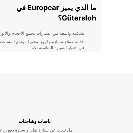
ما الذي يميز Europcar في
Gütersloh؟
تشكيلة واسعة من السيارات بجميع الأحجام والأنواع
خدمة عملاء ممتازة وفريق محترف يقدم المساعدة
في اختيار السيارة المناسبة لك.
أسعار تنافسية وعروض خاصة للحجوزات المبكرة.
موقع مركزي يسهل الوصول إليه واستلام السيارة 
سهولة.
خيارات تأمين شاملة للسيارة تضمن راحة البال أثنا
رحلتك.
مرونة في فترات التأجير وإمكانية التمديد في حال
الحاجة.
اتصل بنا اليوم لحجز سيارتك وتجربة تأجير مريحة وسلسة
Gütersloh مع Europcar!
باصات وشاحنات
هل تبحث عن سيارة نقل أو سيارة دفع رباع