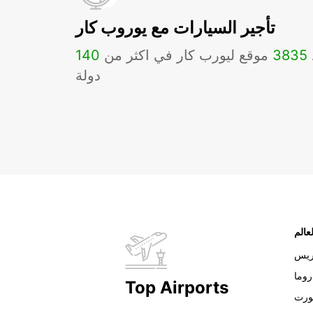
تأجير السيارات مع يوروب كار
3835
موقع ليورب كار في اكثر من
140
دولة
عالم
ريس
روما
Top Airports
ورت