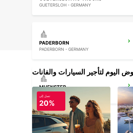
GUETERSLOH - GERMANY
PADERBORN
PADERBORN - GERMANY
MUENSTER
MUENSTER - GERMANY
تصل إلى
20%
DORTMUND AIRPORT