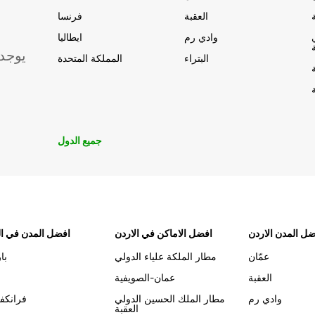
العقبة
فرنسا
وادي رم
ايطاليا
يوجد
البتراء
المملكة المتحدة
جميع الدول
ل المدن الاردن
افضل الاماكن في الاردن
افضل المدن في ال
عمّان
مطار الملكة علياء الدولي
با
العقبة
عمان-الصويفية
وادي رم
مطار الملك الحسين الدولي
فرانكف
العقبة