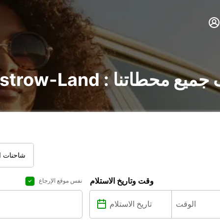
ي Güstrow-Land : اكتشف جميع محطاتنا
شاحنات ال
وقت وتاريخ الاستلام
نفس موقع الإرجاع