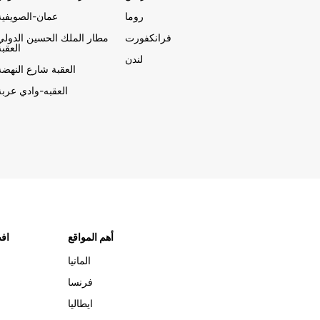
روما
عمان-الصويفية
فرانكفورت
مطار الملك الحسين الدولي
العقبة
لندن
العقبة شارع النهضة
العقبه-وادي عربة
أهم المواقع
افض
المانيا
فرنسا
ايطاليا