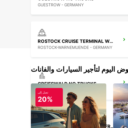
GUESTROW - GERMANY
ROSTOCK CRUISE TERMINAL WARNEMUENDE
ROSTOCK-WARNEMUENDE - GERMANY
GREIFSWALD NO TRUCKS
GREIFSWALD - GERMANY
تصل إلى
20%
HAMBURG BERGEDORF NEW FROM 01 10 26