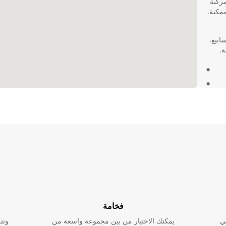
مركبة
ممكنة.
ابيع،
أجير
ر Europcar لتجربة
فخامة
ي
يمكنك الاختيار من بين مجموعة واسعة من
وتت