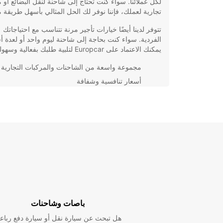
لكل عملائنا. سواء كنت تحتاج إلى شاحنة لنقل البضائع أو 
تجارية لعملك، فإننا نوفر لك الحل المثالي بأسهل طريقة 
تتوفر لدينا أيضًا خيارات تأجير مرنة تتناسب مع احتياجاتك
الفردية. سواء كنت بحاجة إلى شاحنة ليوم واحد أو لعدة أس
يمكنك الاعتماد على Europcar لتلبية طلبك بفعالية وسهولة.
مجموعة واسعة من الشاحنات والمركبات التجارية
أسعار تنافسية وشفافة
خيارات تأجير مرنة تتناسب مع احتياجاتك
خدمة عملاء متفانية وداعمة
لا تتردد في الاتصال بنا اليوم لمعرفة المزيد حول خدمات ت
الشاحنات لدينا في Güstrow-Land. اخت
تأجير سيارات لا مثيل لها!
باصات وشاحنات
هل تبحث عن سيارة نقل أو سيارة دفع رباع