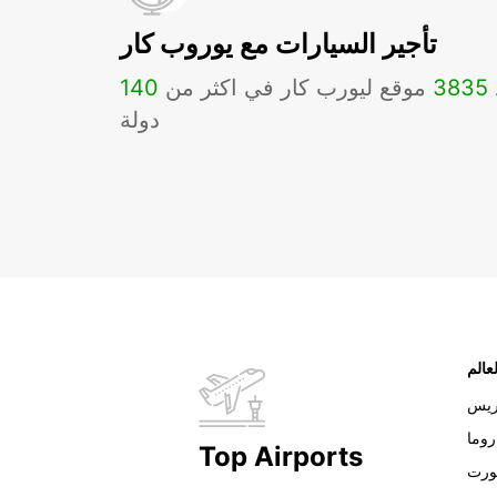
تأجير السيارات مع يوروب كار
3835
موقع ليورب كار في اكثر من
140
دولة
عالم
ريس
روما
Top Airports
ورت