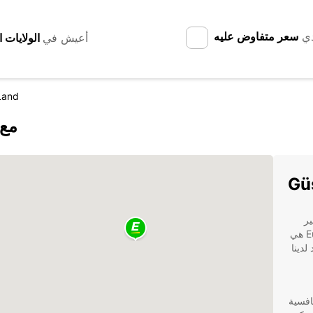
دي
سعر متفاوض عليه
أعيش في
Land
اكتشف d
جير
شاحنات موثوقة وموثوقة في هذه المنطقة، فإن Europcar هي
لدينا
تنافسية