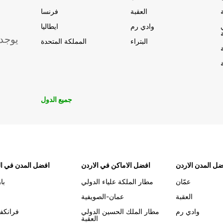
العقبة
فرنسا
وادي رم
ايطاليا
يوجد
البتراء
المملكة المتحدة
جميع الدول
ل المدن الاردن
افضل الاماكن في الاردن
افضل المدن في ال
عمّان
مطار الملكة علياء الدولي
با
العقبة
عمان-الصويفية
وادي رم
مطار الملك الحسين الدولي
فرانكف
العقبة