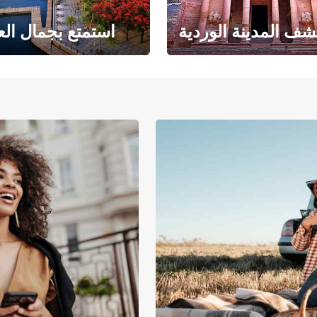
ف المدينة الوردية
استمتع بجمال الع
حبث الهندسة المعمارية
حيث يلتقي البحر ا
والتاريخ المذهل
بالرمال ا