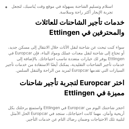
استلام وتسليم الشاحنة بسهولة في موقع وقت يُناسبك، لتجعل
تجربة الإيجار أكثر راحة وسلاسة.
خدمات تأجير الشاحنات للعائلات
والمحترفين في Ettlingen
سواء كنت تبحث عن شاحنة لنقل الأثاث خلال الانتقال إلى مسكن جديد،
أو تحتاج إلى شاحنة لنقل معدات عملك ومواد البناء، فإن Europcar في
Ettlingen يوفر لك خيارات متعددة تناسب احتياجاتك. بالإضافة إلى
خدمات تأجير الشاحنات التقليدية، يمكنك أيضًا الاستفادة من خدمات تأجير
السيارات التي تقدمها Europcar لمزيد من الراحة والتنقل السلس.
اختر Europcar لتجربة تأجير شاحنات
مميزة في Ettlingen
احجز شاحنتك اليوم من Europcar في Ettlingen واستمتع برحلتك بكل
أريحية وأمان. مهما كانت احتياجاتك، ستجد في Europcar الحل الأمثل
لتلبية تلك الاحتياجات وضمان رضاك التام عن خدمات التأجير.