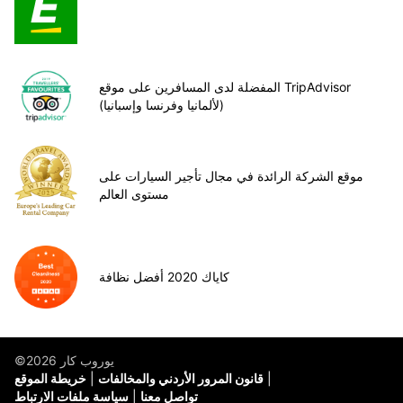
المفضلة لدى المسافرين على موقع TripAdvisor
(لألمانيا وفرنسا وإسبانيا)
موقع الشركة الرائدة في مجال تأجير السيارات على
مستوى العالم
كاياك 2020 أفضل نظافة
©يوروب كار 2026
قانون المرور الأردني والمخالفات
خريطة الموقع
تواصل معنا
سياسة ملفات الارتباط