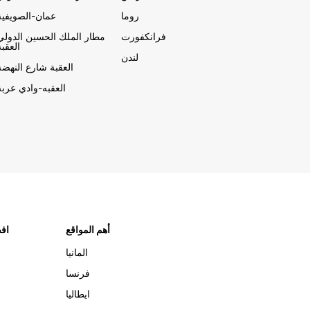
روما
عمان-الصويفية
فرانكفورت
مطار الملك الحسين الدولي
العقبة
لندن
العقبة شارع النهضة
العقبه-وادي عربة
أهم المواقع
افض
المانيا
فرنسا
ايطاليا