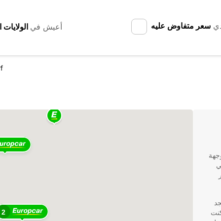
دي
سعر متفاوض عليه
أعيش في
f
وجهة
ي
جير
جد
كنت
2