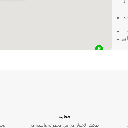
نقل
سب
جير
عالة
خطط
فخامة
ي
يمكنك الاختيار من بين مجموعة واسعة من
وتت