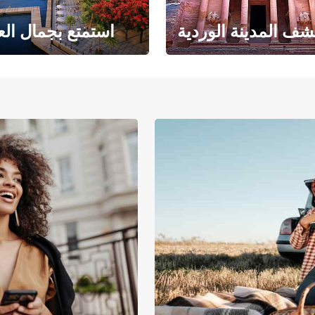
ف المدينة الوردية
استمتع بجمال الع
حبث الهندسة المعمارية
حيث يلتقي البحر ا
والتاريخ المذهل
بالرمال ا