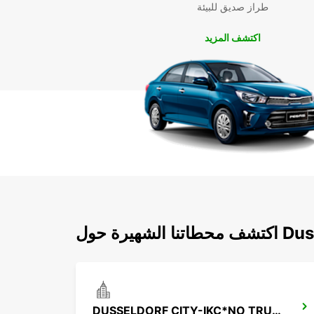
طراز صديق للبيئة
اكتشف المزيد
ول Dusseldorf
DUSSELDORF CITY-IKC*NO TRUCK RETURN