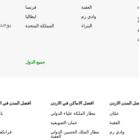
العقبة
فرنسا
وادي رم
ايطاليا
يوجد
البتراء
المملكة المتحدة
جميع الدول
ل المدن الاردن
افضل الاماكن في الاردن
افضل المدن في ال
عمّان
مطار الملكة علياء الدولي
با
العقبة
عمان-الصويفية
وادي رم
مطار الملك الحسين الدولي
فرانكف
العقبة