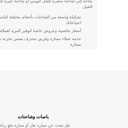
بحاجة إلى شاحنة صغيرة للنقل اليومي أو شاحنة كبيرة لل
الثقيل.
تشكيلة واسعة من الشاحنات بأحجام مختلفة لتنا
احتياجاتك
أسعار تنافسية وعروض خاصة لتوفير المزيد لعملائنا
خدمة عملاء ممتازة وفريق محترف يضمن تجربة تأ
ممتازة
مواقع سهلة الوصول في دوسلدورف لتجربة تأجير
مريحة
احجز شاحنتك اليوم مع Europcar وتمتع بتجربة تأجير ف
وموثوقة في دوسلدورف. سواء كنت في رحلة عمل أو ت
لإعادة ترتيب المنزل، يمكننا تقديم الشاحنة المثالية لتلبية
احتياجاتكم.
باصات وشاحنات
هل تبحث عن سيارة نقل أو سيارة دفع رباع