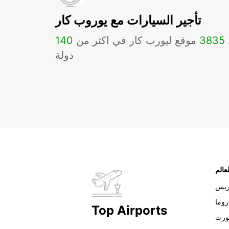
تأجير السيارات مع يوروب كار
3835
موقع ليورب كار في اكثر من
140
دولة
عالم
ريس
روما
Top Airports
ورت