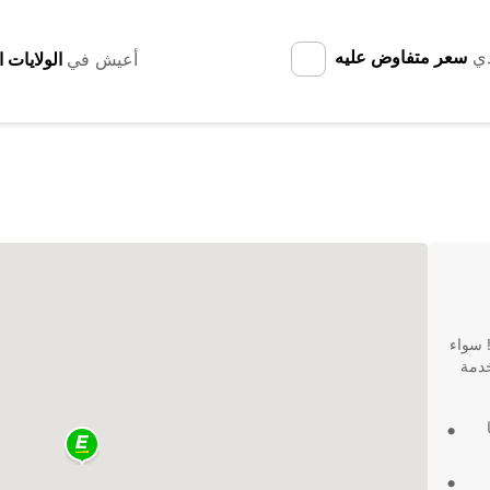
دي
سعر متفاوض عليه
أعيش في
 سواء
Eur يوفر لك خدمة