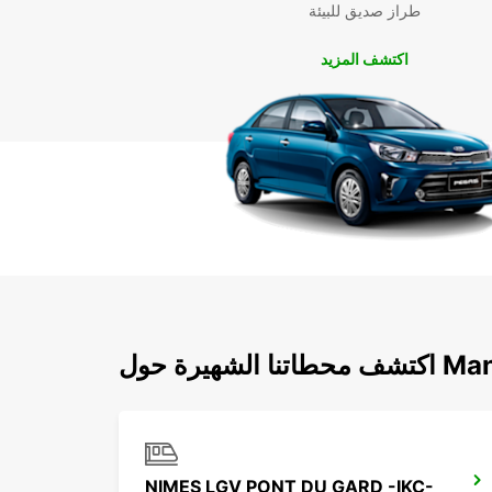
طراز صديق للبيئة
اكتشف المزيد
يرة حول Manduel
NIMES LGV PONT DU GARD -IKC-