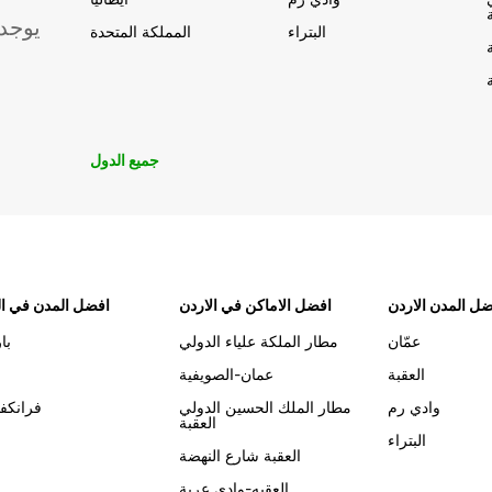
يوجد
البتراء
المملكة المتحدة
جميع الدول
ل المدن الاردن
افضل الاماكن في الاردن
افضل المدن في ال
عمّان
مطار الملكة علياء الدولي
با
العقبة
عمان-الصويفية
وادي رم
مطار الملك الحسين الدولي
فرانكف
العقبة
البتراء
العقبة شارع النهضة
العقبه-وادي عربة