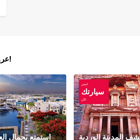
عروض اليوم لتأجير السيارات والفانات!
احجز
سيارتك
الآن
ف المدينة الوردية
استمتع بجمال الع