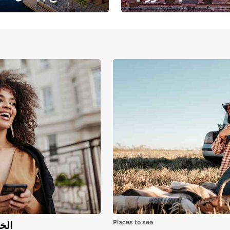
حبث الهندسة المعمارية
حيث يلتقي البحر ا
والتاريخ المذهل
بالرمال ا
Places to see
اكتشف مزايا 