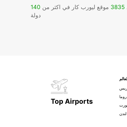
3835
موقع ليورب كار في اكثر من
140
دولة
عالم
ريس
روما
Top Airports
ورت
لندن