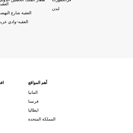
العقبة
لندن
العقبة شارع النهضة
العقبه-وادي عربة
أهم المواقع
افض
المانيا
فرنسا
ايطاليا
المملكة المتحدة