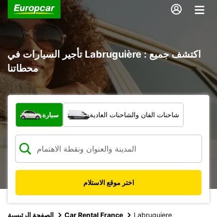
تأجير السيارات في Labruguière : اكتشف جميع
محطاتنا
ما نوع المركبة؟
شاحنات الفان والشاحنات العادية
سيارة
اختر موقع الاستلام
Labruguiere
Car Rental France
الصفحة الرئيسية