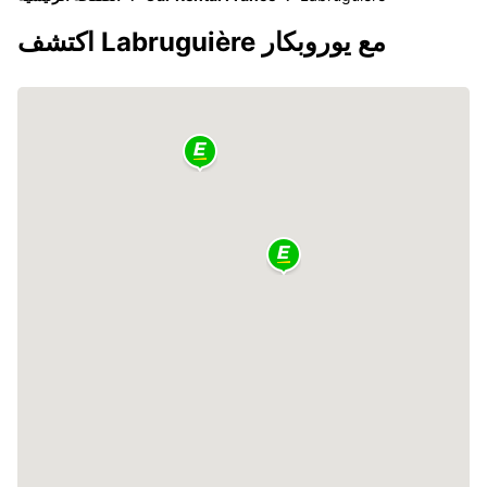
اكتشف Labruguière مع يوروبكار