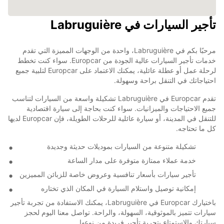
تأجير السيارات في Labruguière
مرحبًا بكم في Labruguière، واحدة من الوجهات المميزة التي تقدم
خدمات تأجير السيارات عالية الجودة من Europcar. سواء كنت تخطط
لرحلة عمل أو عطلة عائلية، يمكنك الاعتماد على Europcar لتلبية جميع
احتياجاتك في التنقل براحة وسهولة.
تقدم Europcar في Labruguière تشكيلة واسعة من السيارات لتناسب
جميع الاحتياجات والميزانيات. سواء كنت بحاجة إلى سيارة اقتصادية
للتنقل في المدينة، أو سيارة عائلية للرحلات الطويلة، فإن Europcar لديها
كل ما تحتاجه.
تشكيلة متنوعة من السيارات بموديلات حديثة وجديدة
خدمة عملاء ممتازة متوفرة على مدار الساعة
تأجير سيارات بأسعار تنافسية وعروض خاصة للزبائن المميزين
إمكانية توصيل واستلام السيارة في المكان الذي تختاره
باختيارك Europcar في Labruguière، يمكنك الاستفادة من تجربة تأجير
سيارات تتميز بالموثوقية، السهولة، والراحة. تواصل معنا اليوم لحجز
سيارتك والاستمتاع بتجربة تأجير فريدة من نوعها.