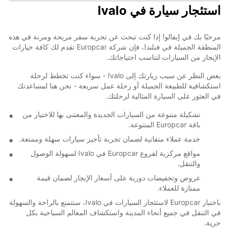
استئجار سيارة في Ivalo
مرحبًا بك في إيفالو! إذا كنت تبحث عن تجربة سفر مريحة ومرنة في هذه
المنطقة الجميلة في فنلندا، فإن شركة Europcar تقدم لك كافة خيارات
الإيجار من السيارات لتناسب احتياجاتك.
بغض النظر عن سبب زيارتك إلى Ivalo - سواء كنت تخطط لرحلة
استكشافية للطبيعة الجميلة أو رحلة عمل سريعة - نحن هنا لمساعدتك
في العثور على السيارة المثالية لرحلتك.
تشكيلة متنوعة من السيارات الجديدة والمعتنى بها للاختيار من
باقة Europcar المتنوعة.
خدمة عملاء متفانية لضمان تجربة تأجير سيارات سهلة وممتعة.
مواقع مركزية لفروع Europcar في Ivalo لسهولة الوصول
والتنقل.
عروض وتخفيضات دورية على أسعار الإيجار لضمان قيمة
ممتازة للعملاء.
باختيار Europcar لاستئجار السيارات في Ivalo، ستتمتع بالراحة والسهولة
في التنقل في جميع أنحاء المدينة واستكشاف المعالم السياحية بكل
حرية.