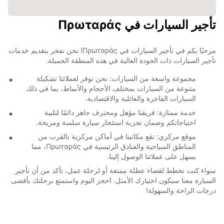
تأجير السيارات في Πρωταράς
مرحبًا بكم في تأجير السيارات في Πρωταράς! نحن نفخر بتقديم خدمات
تأجير السيارات ذات الجودة العالية في هذه المنطقة الجميلة.
مجموعة واسعة من السيارات: نحن نوفر لعملائنا تشكيلة
متنوعة من السيارات بمختلف الأحجام والأنماط، بما في ذلك
السيارات الفاخرة والعائلية والاقتصادية.
خدمة ممتازة: فريقنا مؤهل ومحترف جاهز دائمًا لتلبية
احتياجاتكم وضمان تجربة استئجار سيارة سلسة ومريحة.
موقع مركزي: تقع مكاتبنا في أماكن مركزية بالقرب من
المناطق السياحية والفنادق الرئيسية في Πρωταράς، مما
يسهل على عملائنا الوصول إلينا.
سواء كنت تخطط لقضاء عطلة ممتعة أو لرحلة عمل، تأكد من أن تأجير
السيارة معنا سيكون اختيارك الأمثل. احجز اليوم واستمتع برحلتك بأقصى
درجات الراحة والسهولة!