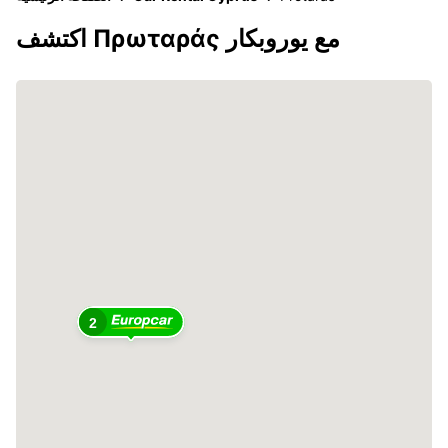
اكتشف Πρωταράς مع يوروبكار
2