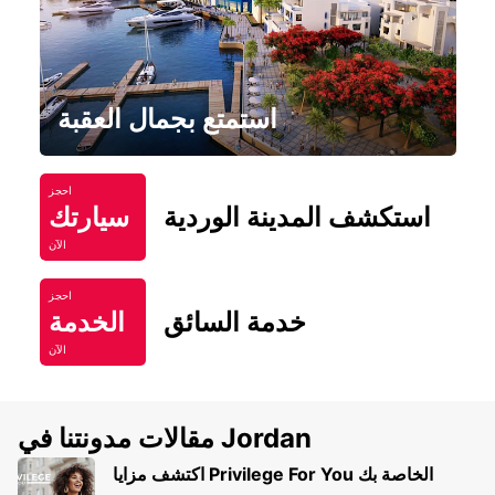
استمتع بجمال العقبة
احجز
استكشف المدينة الوردية
سيارتك
الآن
احجز
خدمة السائق
الخدمة
الآن
مقالات مدونتنا في Jordan
اكتشف مزايا Privilege For You الخاصة بك