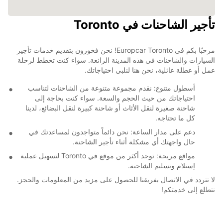
تأجير الشاحنات في Toronto
مرحبًا بكم في Europcar Toronto! نحن فخورون بتقديم خدمات تأجير
السيارات والشاحنات في هذه المدينة الرائعة. سواء كنت تخطط لرحلة
عمل أو عطلة عائلية، نحن هنا لنلبي احتياجاتك.
أسطول متنوع: نقدم مجموعة متنوعة من الشاحنات لتناسب
احتياجاتك من حيث الحجم والسعة. سواء كنت بحاجة إلى
شاحنة صغيرة لنقل الأثاث أو شاحنة كبيرة لنقل البضائع، لدينا
كل ما تحتاجه.
دعم على مدار الساعة: نحن دائماً متواجدون لمساعدتك في
حال واجهتك أي مشكلة أثناء تأجير الشاحنة.
مواقع مريحة: توجد أكثر من موقع في Toronto لتسهيل عملية
إستلام وتسليم الشاحنة.
لا تتردد في الاتصال بفريقنا للحصول على مزيد من المعلومات والحجز.
نتطلع إلى خدمتكم!