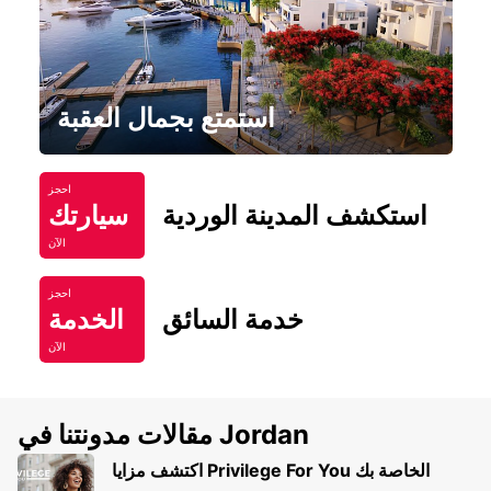
استمتع بجمال العقبة
احجز
استكشف المدينة الوردية
سيارتك
الآن
احجز
خدمة السائق
الخدمة
الآن
مقالات مدونتنا في Jordan
اكتشف مزايا Privilege For You الخاصة بك