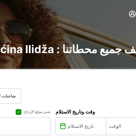
ات في Općina Ilidža : اكتشف جميع محطاتنا
شاحنات ال
وقت وتاريخ الاستلام
نفس موقع الإرجاع