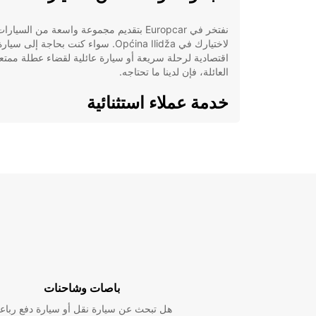
نفتخر في Europcar بتقديم مجموعة واسعة من السيارا
لاختيارك في Općina Ilidža. سواء كنت بحاجة إلى سيار
اقتصادية لرحلة سريعة أو سيارة عائلية لقضاء عطلة ممتع
العائلة، فإن لدينا ما تحتاجه.
خدمة عملاء استثنائية
في Europcar، نولي أهمية كبيرة لرضا العملاء. لذلك، يم
الاعتماد على فريقنا المحترف الذي سيكون على استعداد
لمساعدتك في كل خطوة من خطوات عملية تأجير السيار
الخاصة بك في Općina Ilidža.
حجز سهل وسريع
نحن نفهم أهمية الوقت بالنسبة لك، ولذلك قمنا بتبسيط عم
الحجز لدينا لتكون سريعة وسهلة. يمكنك الآن حجز سيارتك
المفضلة في Općina Ilidža عبر الإنترنت بسهولة ويس
باصات وشاحنات
خلال موقعنا الإلكتروني.
هل تبحث عن سيارة نقل أو سيارة دفع رباع