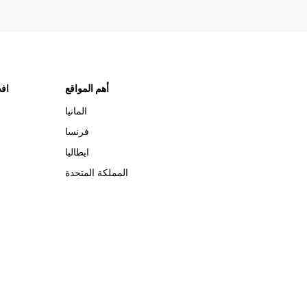
أهم المواقع
افض
المانيا
فرنسا
ايطاليا
المملكة المتحدة