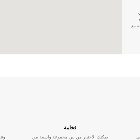
ت
ة
ة مع
كنك
ات
لية
ر من
فخامة
ي
يمكنك الاختيار من بين مجموعة واسعة من
وتت