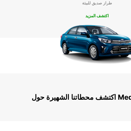
طراز صديق للبيئة
اكتشف المزيد
ول Medjugorje