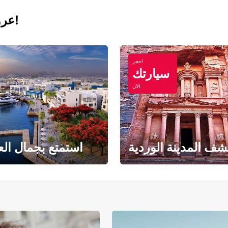
عروض اليوم لتأجير السيارات والفانات!
احجز
سيارتك
الآن
ف المدينة الوردية
استمتع بجمال الع
حبث الهندسة المعمارية
حيث يلتقي البحر ا
والتاريخ المذهل
بالرمال ا