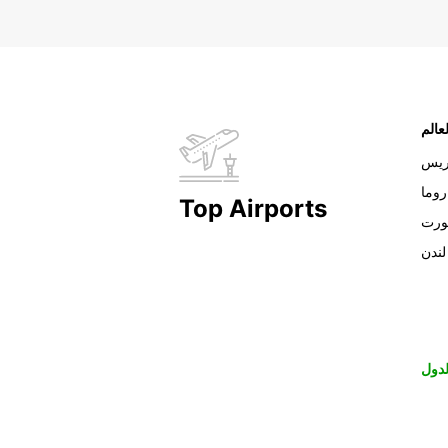
عالم
ريس
روما
Top Airports
ورت
لندن
لدول