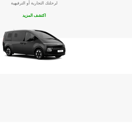
اكتشف Općina Ilidža براحة
لرحلتك التجارية أو الترفيهية
وسهولة
اكتشف المزيد
يمكنك الاستمتاع برحلتك دون قلق. اختر من بين مجموعتنا
الواسعة من السيارات واستعد للمغامرة!