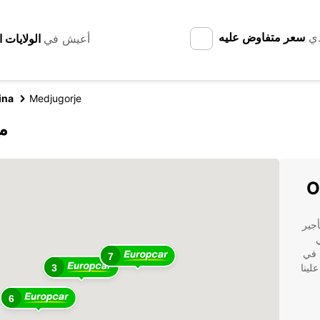
دي
سعر متفاوض عليه
أعيش في
ina
Medjugorje
اكت
ة تأجير
 Europcar هي
ائدة في
7
لينا
3
6