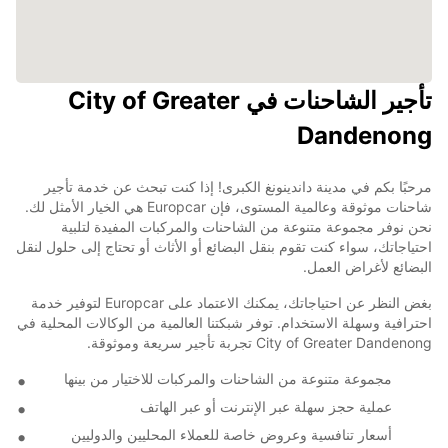
تأجير الشاحنات في City of Greater
Dandenong
مرحبًا بكم في مدينة داندينونغ الكبرى! إذا كنت تبحث عن خدمة تأجير
شاحنات موثوقة وعالمية المستوى، فإن Europcar هي الخيار الأمثل لك.
نحن نوفر مجموعة متنوعة من الشاحنات والمركبات المفيدة لتلبية
احتياجاتك، سواء كنت تقوم بنقل البضائع أو الأثاث أو تحتاج إلى حلول لنقل
البضائع لأغراض العمل.
بغض النظر عن احتياجاتك، يمكنك الاعتماد على Europcar لتوفير خدمة
احترافية وسهلة الاستخدام. توفر شبكتنا العالمية من الوكالات المحلية في
City of Greater Dandenong تجربة تأجير سريعة وموثوقة.
مجموعة متنوعة من الشاحنات والمركبات للاختيار من بينها
عملية حجز سهلة عبر الإنترنت أو عبر الهاتف
أسعار تنافسية وعروض خاصة للعملاء المحليين والدوليين