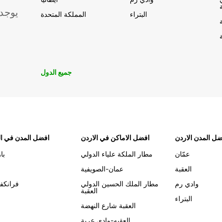
يوجد
البتراء
المملكة المتحدة
جميع الدول
ل المدن الاردن
افضل الاماكن في الاردن
افضل المدن في ال
عمّان
مطار الملكة علياء الدولي
با
العقبة
عمان-الصويفية
وادي رم
مطار الملك الحسين الدولي
فرانكف
العقبة
البتراء
العقبة شارع النهضة
العقبه-وادي عربة