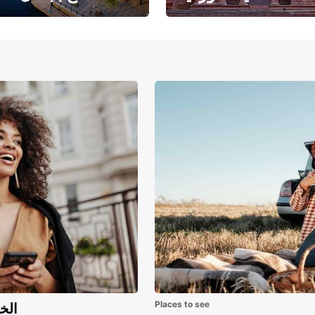
حبث الهندسة المعمارية
حيث يلتقي البحر ا
والتاريخ المذهل
بالرمال ا
Places to see
اكتشف مزايا 