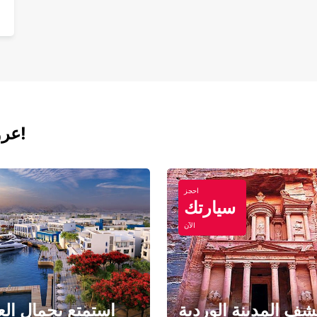
عروض اليوم لتأجير السيارات والفانات!
احجز
سيارتك
الآن
ف المدينة الوردية
استمتع بجمال الع