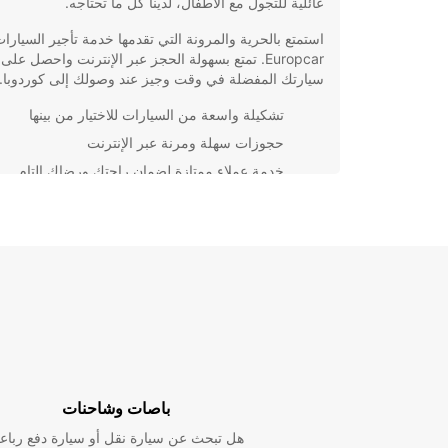
عائلية للتجول مع الأطفال، لدينا كل ما تحتاجه.
استمتع بالحرية والمرونة التي تقدمها خدمة تأجير السيارا
Europcar. تمتع بسهولة الحجز عبر الإنترنت واحصل على
سيارتك المفضلة في وقت وجيز عند وصولك إلى كوردوبا.
تشكيلة واسعة من السيارات للاختيار من بينها
حجوزات سهلة ومرنة عبر الإنترنت
خدمة عملاء ممتازة لضمان راحتك ورضاك التام
سواء كنت تخطط لزيارة المعالم السياحية الشهيرة في كور
مثل جامع القرية، أو ترغب في استكشاف الطبيعة الخلابة
المناطق القريبة، فإن Europcar هي الخيار الأمثل لتلبية
احتياجاتك من السيارات.
اختر Europcar لتجربة تأجير السيارات الأفضل في كوردوب
واستمتع برحلتك بأقصى قدر من الراحة والراحة.
باصات وشاحنات
هل تبحث عن سيارة نقل أو سيارة دفع رباع