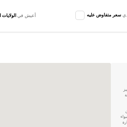
دي
سعر متفاوض عليه
أعيش في
يز
ة
ن
واء
رة