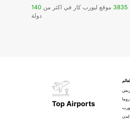
3835
موقع ليورب كار في اكثر من
140
دولة
عالم
ريس
روما
Top Airports
ورت
لندن