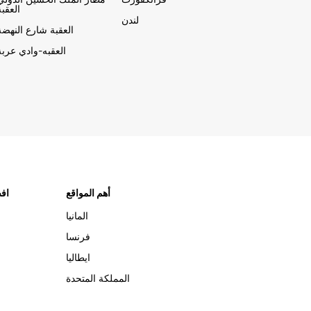
العقبة
لندن
العقبة شارع النهضة
العقبه-وادي عربة
أهم المواقع
افض
المانيا
فرنسا
ايطاليا
المملكة المتحدة