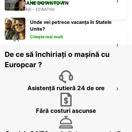
Înscrie-te gratuit
MBABANE DOWNTOWN
MBABANE - ESWATINI
Unde vei petrece vacanța în Statele
Unite?
Citește mai mult
MKUZE
De ce să închiriați o mașină cu
KWAZULU NATAL - SOUTH AFRICA
Europcar ?
Asistență rutieră 24 de ore
PIETERMARITZBURG AIRPORT
PIETERMARITZBURG - SOUTH AFRICA
Fără costuri ascunse