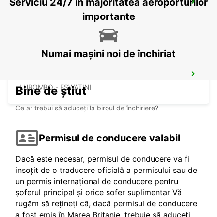
Serviciu 24/7 în majoritatea aeroporturilor
WITBANK
WITBANK - SOUTH AFRICA
importante
Numai mașini noi de închiriat
KING MSWATI III
LUBOMBO - ESWATINI
Bine de știut
Ce ar trebui să aduceți la biroul de închiriere?
Permisul de conducere valabil
Dacă este necesar, permisul de conducere va fi
insoțit de o traducere oficială a permisului sau de
un permis internațional de conducere pentru
șoferul principal și orice șofer suplimentar Vă
rugăm să rețineți că, dacă permisul de conducere
a fost emis în Marea Britanie, trebuie să aduceți