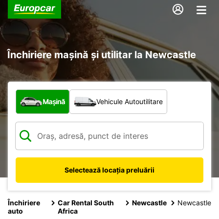
Închiriere mașină și utilitar la Newcastle
Ce tip de vehicul?
Mașină
Vehicule Autoutilitare
Selectează locația preluării
Închiriere
Car Rental South
Newcastle
Newcastle
auto
Africa