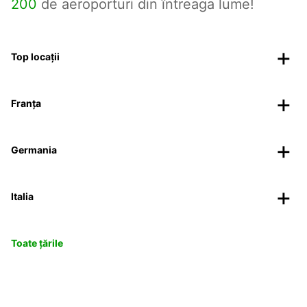
200
de aeroporturi din întreaga lume!
Top locații
Franța
Germania
Italia
Toate țările