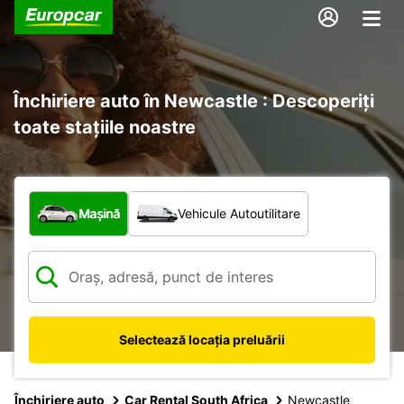
Închiriere auto în Newcastle : Descoperiți
toate stațiile noastre
Ce tip de vehicul?
Mașină
Vehicule Autoutilitare
Selectează locația preluării
Închiriere auto
Car Rental South Africa
Newcastle