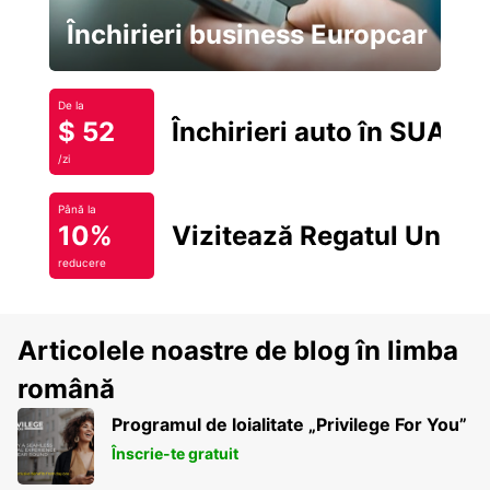
Închirieri business Europcar
De la
$ 52
Închirieri auto în SUA
/zi
Până la
10%
Vizitează Regatul Unit
reducere
Articolele noastre de blog în limba
română
Programul de loialitate „Privilege For You”
Înscrie-te gratuit