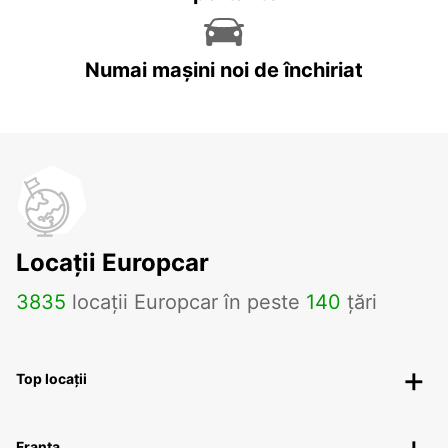
Numai mașini noi de închiriat
Locații Europcar
3835
locații Europcar în peste
140
țări
Top locații
Franța