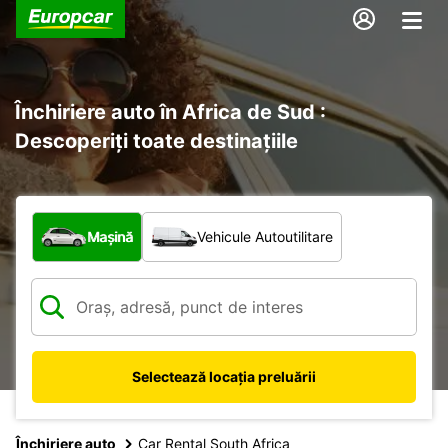
Închiriere auto în Africa de Sud :
Descoperiți toate destinațiile
Ce tip de vehicul?
Mașină
Vehicule Autoutilitare
Selectează locația preluării
Închiriere auto
Car Rental South Africa