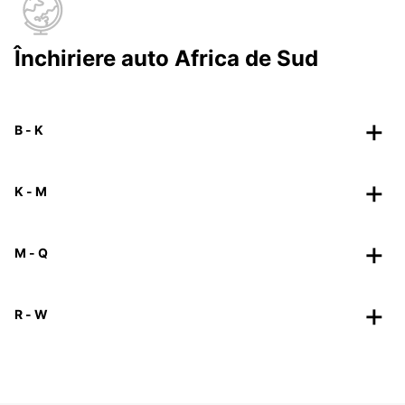
Închiriere auto Africa de Sud
B - K
K - M
M - Q
R - W