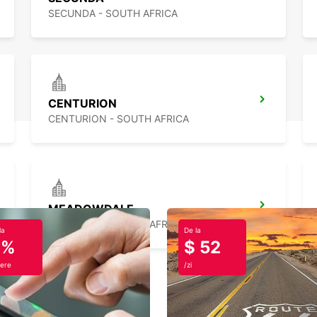
SECUNDA - SOUTH AFRICA
CENTURION
CENTURION - SOUTH AFRICA
MEADOWDALE
BOKSBURG - SOUTH AFRICA
la
De la
0%
$ 52
ere
/zi