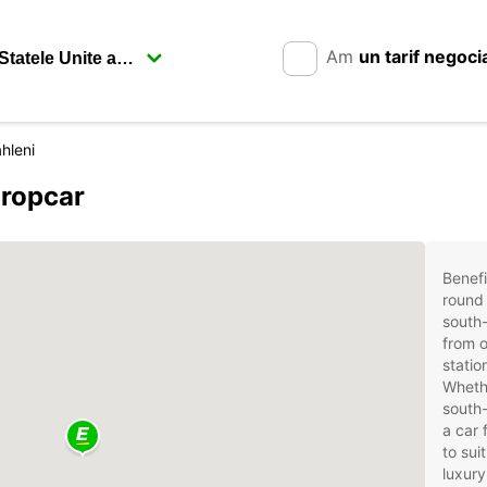
Am
un tarif negoci
hleni
uropcar
Benefi
round 
south-
from o
statio
Whethe
south-
a car 
to sui
luxury