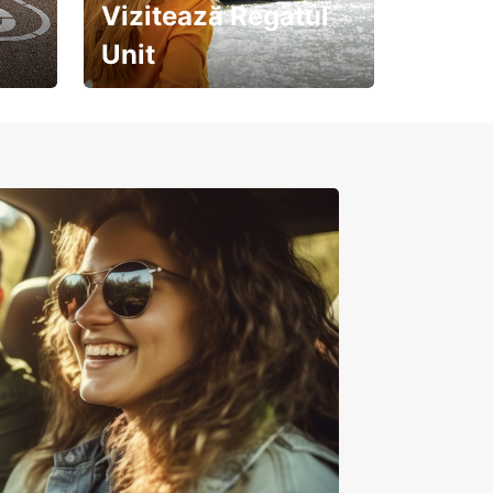
Vizitează Regatul
Unit
Pregătește-te pentru o
călătorie de neuitat!