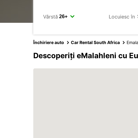
Vârstă
Locuiesc în
Închiriere auto
Car Rental South Africa
Emala
Descoperiți eMalahleni cu E