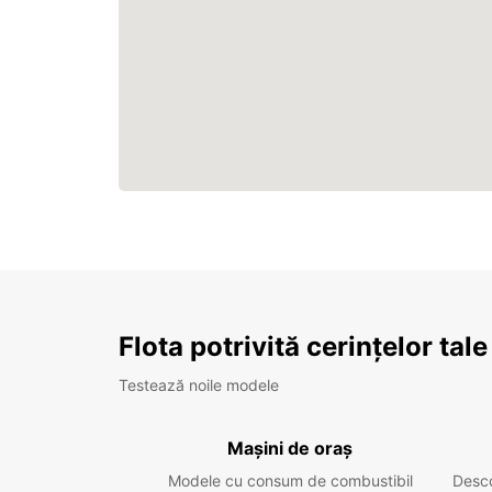
Flota potrivită cerințelor tale
Testează noile modele
Mașini de oraș
Modele cu consum de combustibil
Desc