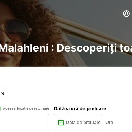
eMalahleni : Descoperiți to
are
Dată și oră de preluare
Aceeași locație de returnare