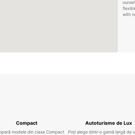
oursel
flexib
with n
Compact
Autoturisme de Lux
operă modele din clasa Compact
Poți alege dintr-o gamă largă de 