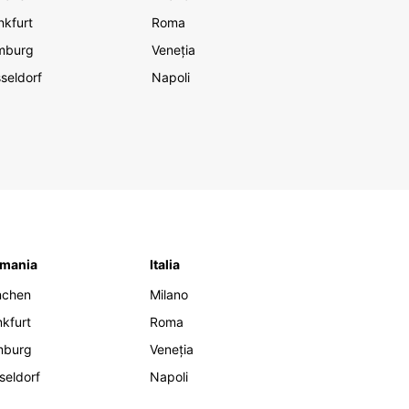
nkfurt
Roma
mburg
Veneția
seldorf
Napoli
mania
Italia
nchen
Milano
nkfurt
Roma
mburg
Veneția
seldorf
Napoli