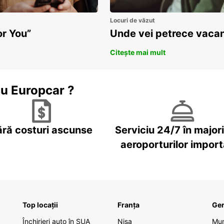
Locuri de văzut
or You”
Unde vei petrece vacan
Citește mai mult
cu Europcar ?
ără costuri ascunse
Serviciu 24/7 în major
aeroporturilor impor
Top locații
Franța
Ge
Închirieri auto în SUA
Nisa
Mu