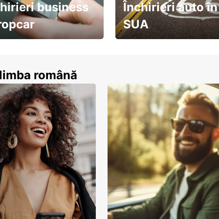
hirieri business
Închirieri auto în
ropcar
SUA
ează-te acum
descoperă țara pe șosea!
n limba română