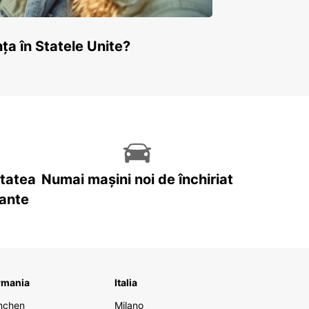
ța în Statele Unite?
itatea
Numai mașini noi de închiriat
tante
rmania
Italia
nchen
Milano