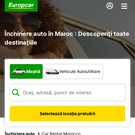
Închiriere auto în Maroc : Descoperiți toate
destinațiile
Ce tip de vehicul?
Mașină
Vehicule Autoutilitare
Selectează locația preluării
Închiriere auto
Car Rental Morocco