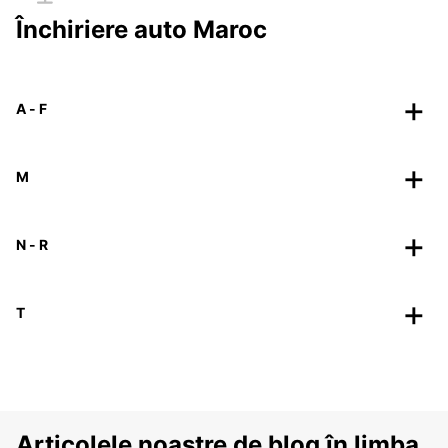
Închiriere auto Maroc
A - F
M
N - R
T
Articolele noastre de blog în limba