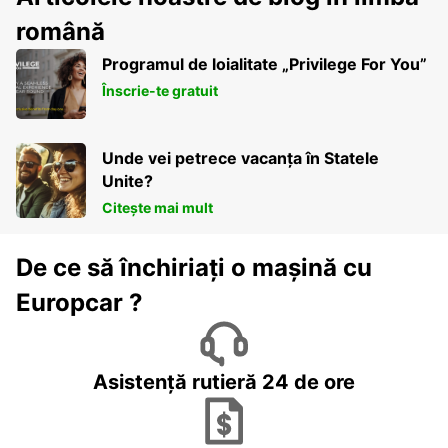
română
Programul de loialitate „Privilege For You”
Înscrie-te gratuit
Unde vei petrece vacanța în Statele
Unite?
Citește mai mult
De ce să închiriați o mașină cu
Europcar ?
Asistență rutieră 24 de ore