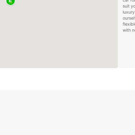
suit 
luxury
oursel
flexib
with n