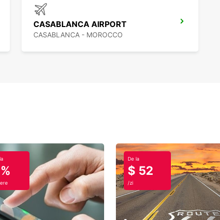
CASABLANCA AIRPORT
CASABLANCA - MOROCCO
la
De la
0%
$ 52
ere
/zi