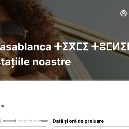
blanca ⵜⵉⴳⵎⵉ ⵜⵓⵎⵍⵉⵍⵜ دار البيضاء
tațiile noastre
are
Dată și oră de preluare
Aceeași locație de returnare