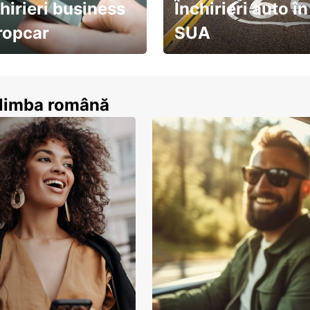
hirieri business
Închirieri auto în
ropcar
SUA
ează-te acum
descoperă țara pe șosea!
n limba română