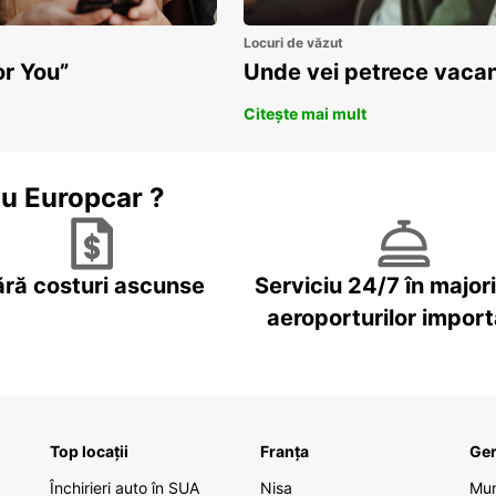
Locuri de văzut
or You”
Unde vei petrece vacan
Citește mai mult
cu Europcar ?
ără costuri ascunse
Serviciu 24/7 în major
aeroporturilor impor
Top locații
Franța
Ge
Închirieri auto în SUA
Nisa
Mu