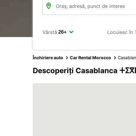
Vârstă
Locuiesc în
Închiriere auto
Car Rental Morocco
Casabla