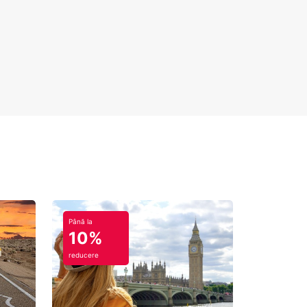
Până la
10%
reducere