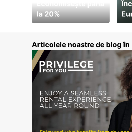
Economisește până
Înc
la 20%
Eu
Pornește la drum cu
Abon
economii de vară
Articolele noastre de blog î