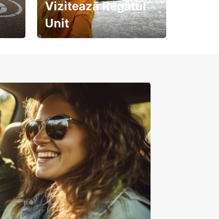
Vizitează Regatul
Unit
Pregătește-te pentru o
călătorie de neuitat!