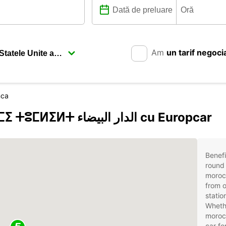
Am
un tarif negoci
nca
Descoperiți Casablanca ⵜⵉⴳⵎⵉ ⵜⵓⵎⵍⵉⵍⵜ الدار البيضاء cu Europcar
Benefi
round 
moroc
from o
statio
Whethe
morocc
car fo