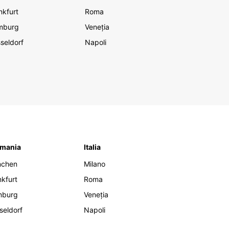
nkfurt
Roma
mburg
Veneția
seldorf
Napoli
mania
Italia
nchen
Milano
nkfurt
Roma
mburg
Veneția
seldorf
Napoli