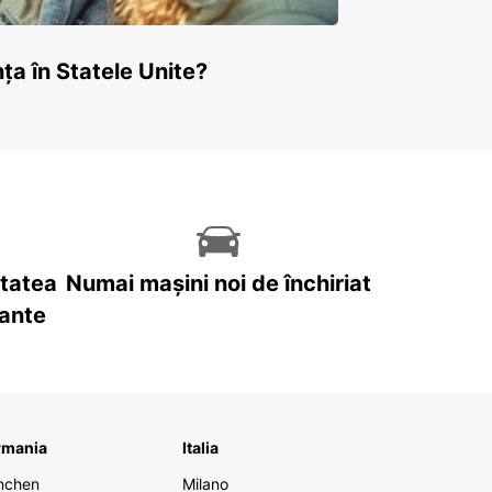
ța în Statele Unite?
itatea
Numai mașini noi de închiriat
tante
rmania
Italia
nchen
Milano