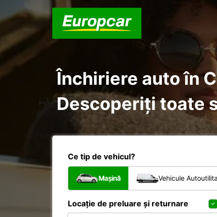
Închiriere auto în Casa
Descoperiți toate s
Ce tip de vehicul?
Mașină
Vehicule Autoutilit
Locație de preluare și returnare