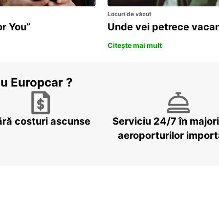
Locuri de văzut
or You”
Unde vei petrece vacan
Citește mai mult
cu Europcar ?
ără costuri ascunse
Serviciu 24/7 în major
aeroporturilor impor