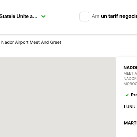
Am
un tarif negoci
Nador Airport Meet And Greet
NADOR
MEET A
NADOR
MORO
Pr
LUNI:
MARȚI