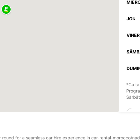
MIERC
JOI:
VINERI
SÂMB
DUMIN
*Cu ta
Progra
Sărbăto
ear round for a seamless car hire experience in car-rental-morocco/n