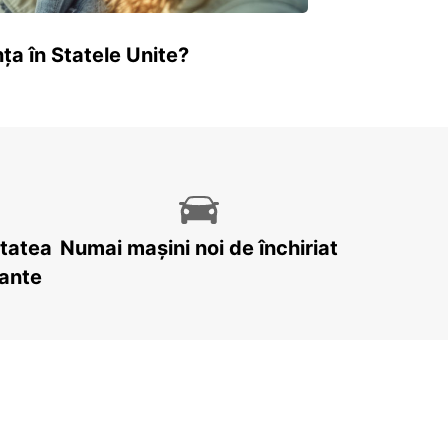
ța în Statele Unite?
itatea
Numai mașini noi de închiriat
tante