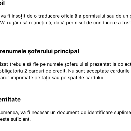
il
a fi insoțit de o traducere oficială a permisului sau de un
r Vă rugăm să rețineți că, dacă permisul de conducere a fost
prenumele șoferului principal
ilizat trebuie să fie pe numele șoferului și prezentat la cole
e obligatoriu 2 carduri de credit. Nu sunt acceptate carduril
"ecard" imprimate pe fața sau pe spatele cardului
entitate
emenea, va fi necesar un document de identificare suplimen
ste suficient.