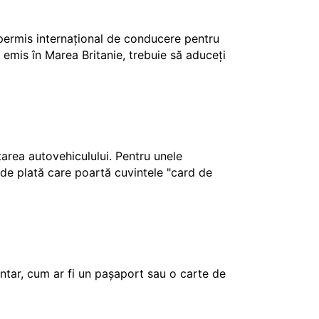
 permis internațional de conducere pentru
 emis în Marea Britanie, trebuie să aduceți
ctarea autovehiculului. Pentru unele
e de plată care poartă cuvintele "card de
tar, cum ar fi un pașaport sau o carte de