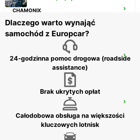
CHAMONIX
CHAMONIX - FRANCE
Dlaczego warto wynająć
samochód z Europcar?
MONTREUX HOTEL MONTREUX-PALACE
24-godzinna pomoc drogowa (roadside
MONTREUX - SWITZERLAND
assistance)
Brak ukrytych opłat
SALLANCHES
SALLANCHES - FRANCE
Całodobowa obsługa na większości
kluczowych lotnisk