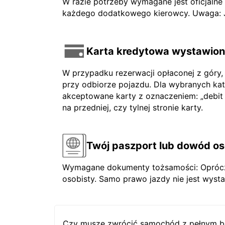
W razie potrzeby wymagane jest oficjaln
każdego dodatkowego kierowcy. Uwaga: Jeś
Karta kredytowa wystawiona
W przypadku rezerwacji opłaconej z góry,
przy odbiorze pojazdu. Dla wybranych ka
akceptowane karty z oznaczeniem: „debit ca
na przedniej, czy tylnej stronie karty.
Twój paszport lub dowód os
Wymagane dokumenty tożsamości: Oprócz 
osobisty. Samo prawo jazdy nie jest wysta
Czy muszę zwrócić samochód z pełnym b