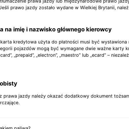
e tłumaczenie prawa jazdy lub międzynarodowe prawo jazdy
li prawo jazdy zostało wydane w Wielkiej Brytanii, nale
 na imię i nazwisko głównego kierowcy
 karta kredytowa użyta do płatności musi być wystawiona
tegorii pojazdów mogą być wymagane dwie ważne karty kr
rd”, „prepaid”, „electron”, „maestro” lub „ecard” – niezależ
obisty
prawa jazdy należy okazać dodatkowy dokument tożsamoś
rczające.
akiem paliwa?