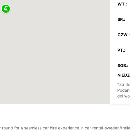
WT.:
ŚR.:
CZW.:
PT.:
SOB.:
NIEDZ.
*Za do
Podane
dni wo
ar round for a seamless car hire experience in car-rental-sweden/trel