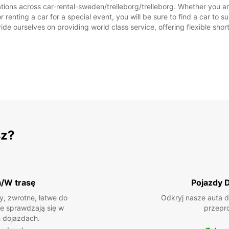
tions across car-rental-sweden/trelleborg/trelleborg. Whether you are 
or renting a car for a special event, you will be sure to find a car t
ide ourselves on providing world class service, offering flexible short
sz?
a/W trasę
Pojazdy 
, zwrotne, łatwe do
Odkryj nasze auta d
ie sprawdzają się w
przepr
 dojazdach.