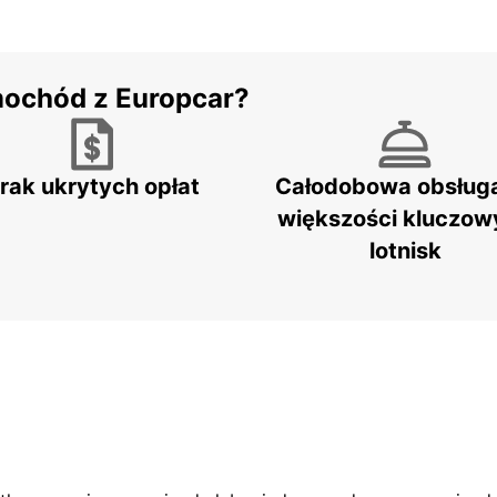
mochód z Europcar?
rak ukrytych opłat
Całodobowa obsług
większości kluczow
lotnisk