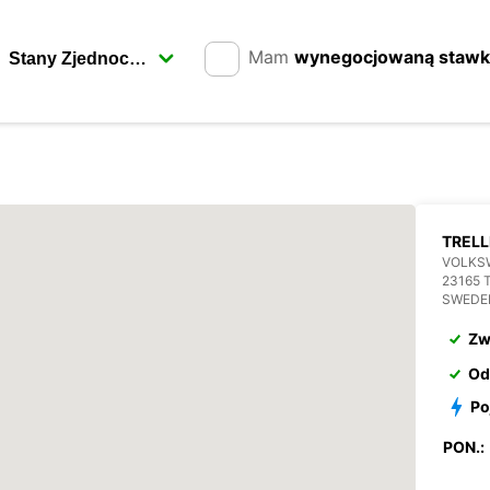
Mam
wynegocjowaną staw
TREL
VOLKS
23165 
SWEDE
Zw
Od
Po
PON.: