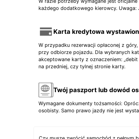
W razie potrzeby wymagane jest oficjaln
każdego dodatkowego kierowcy. Uwaga: Jeś
Karta kredytowa wystawiona
W przypadku rezerwacji opłaconej z góry,
przy odbiorze pojazdu. Dla wybranych ka
akceptowane karty z oznaczeniem: „debit ca
na przedniej, czy tylnej stronie karty.
Twój paszport lub dowód os
Wymagane dokumenty tożsamości: Oprócz 
osobisty. Samo prawo jazdy nie jest wysta
Czy muszę zwrócić samochód z pełnym b