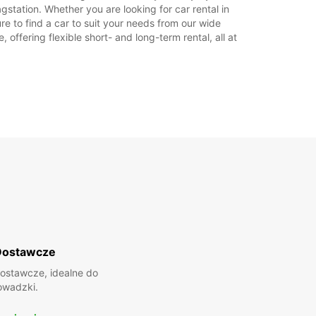
station. Whether you are looking for car rental in
21:31 - 23:59*
re to find a car to suit your needs from our wide
Zamknięte
offering flexible short- and long-term rental, all at
00:01 - 07:59*
08:00 - 20:00*
20:01 - 23:59*
:
Zamknięte
00:01 - 07:59*
08:00 - 21:30*
21:31 - 23:59*
płatą
 godziny otwarcia mogą się różnić z powodu
lnych ustawowo od pracy.
+46 (35) 188515
Dostawcze
Plan podróży
ostawcze, idealne do
owadzki.