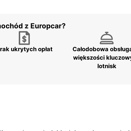
mochód z Europcar?
rak ukrytych opłat
Całodobowa obsług
większości kluczow
lotnisk