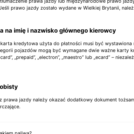
e tłumaczenie prawa jazdy lub międzynarodowe prawo jazdy
li prawo jazdy zostało wydane w Wielkiej Brytanii, nale
 na imię i nazwisko głównego kierowcy
 karta kredytowa użyta do płatności musi być wystawiona
tegorii pojazdów mogą być wymagane dwie ważne karty kr
rd”, „prepaid”, „electron”, „maestro” lub „ecard” – niezależ
obisty
prawa jazdy należy okazać dodatkowy dokument tożsamoś
rczające.
akiem paliwa?