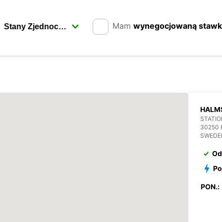
Mam
wynegocjowaną staw
HALM
STATIO
30250
SWEDE
Od
Po
PON.: