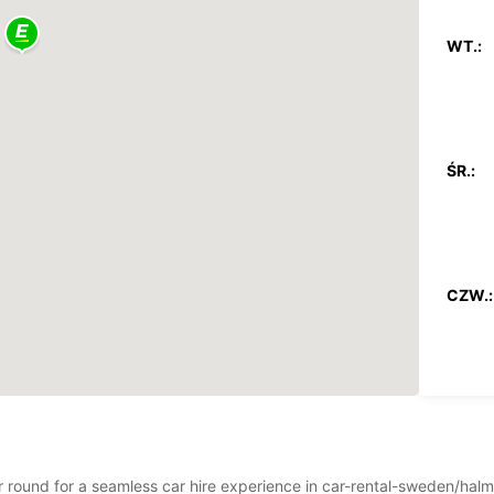
WT.:
ŚR.:
CZW.:
PT.:
ear round for a seamless car hire experience in car-rental-sweden/ha