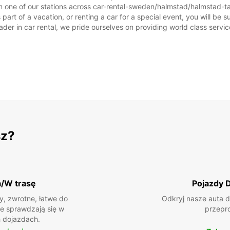
m one of our stations across car-rental-sweden/halmstad/halmstad-tag
rt of a vacation, or renting a car for a special event, you will be su
SOB.:
r in car rental, we pride ourselves on providing world class service, 
NIEDZ.
*Za do
Podane
sz?
dni wo
a/W trasę
Pojazdy 
, zwrotne, łatwe do
Odkryj nasze auta d
ie sprawdzają się w
przepr
 dojazdach.