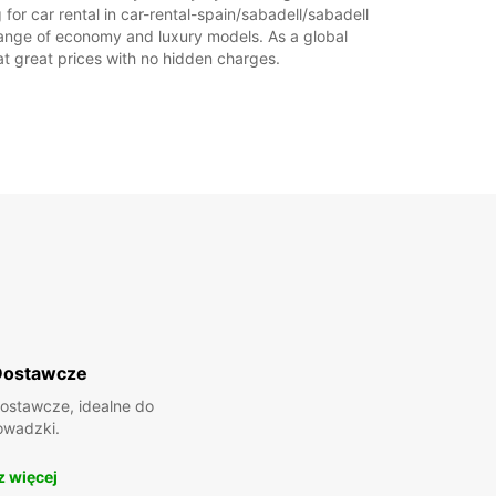
for car rental in car-rental-spain/sabadell/sabadell
de range of economy and luxury models. As a global
l at great prices with no hidden charges.
Dostawcze
ostawcze, idealne do
owadzki.
 więcej