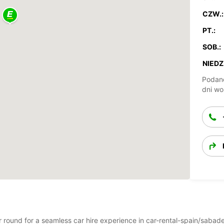
CZW.:
PT.:
SOB.:
NIEDZ.
Podane
dni wo
ar round for a seamless car hire experience in car-rental-spain/sabad