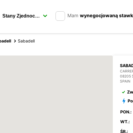
Mam
wynegocjowaną staw
badell
Sabadell
SABA
CARRER
08205 
SPAIN
Zw
Po
PON.:
WT.:
ŚR.: