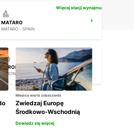
Więcej stacji wynajmu
MATARO
MATARO - SPAIN
GERONA RAILWAY STATION
GERONA - SPAIN
Miejsca warte zobaczenia
do
Zwiedzaj Europę
Środkowo-Wschodnią
Dowiedz się więcej