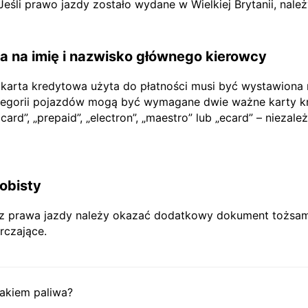
li prawo jazdy zostało wydane w Wielkiej Brytanii, nale
 na imię i nazwisko głównego kierowcy
 karta kredytowa użyta do płatności musi być wystawiona
tegorii pojazdów mogą być wymagane dwie ważne karty kr
rd”, „prepaid”, „electron”, „maestro” lub „ecard” – niezależ
obisty
prawa jazdy należy okazać dodatkowy dokument tożsamoś
rczające.
akiem paliwa?