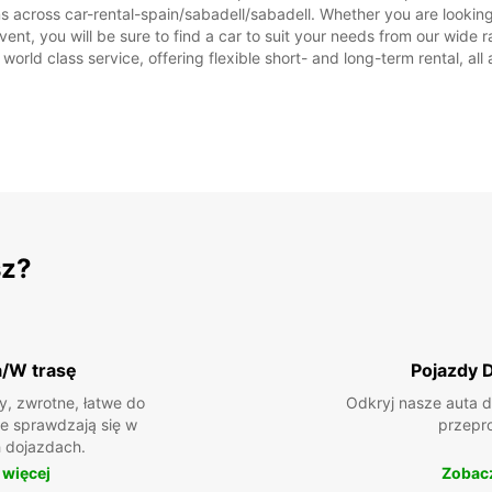
ns across car-rental-spain/sabadell/sabadell. Whether you are looking 
 event, you will be sure to find a car to suit your needs from our wi
 world class service, offering flexible short- and long-term rental, al
sz?
a/W trasę
Pojazdy 
, zwrotne, łatwe do
Odkryj nasze auta d
ie sprawdzają się w
przepr
 dojazdach.
 więcej
Zobacz