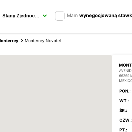
Mam
wynegocjowaną staw
onterrey
Monterrey Novotel
MONT
AVENI
66269
MEXIC
PON.:
WT.:
ŚR.:
CZW.:
PT.: