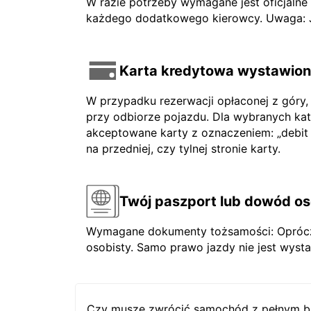
W razie potrzeby wymagane jest oficjaln
każdego dodatkowego kierowcy. Uwaga: Jeś
Karta kredytowa wystawiona
W przypadku rezerwacji opłaconej z góry,
przy odbiorze pojazdu. Dla wybranych ka
akceptowane karty z oznaczeniem: „debit ca
na przedniej, czy tylnej stronie karty.
Twój paszport lub dowód os
Wymagane dokumenty tożsamości: Oprócz 
osobisty. Samo prawo jazdy nie jest wysta
Czy muszę zwrócić samochód z pełnym b