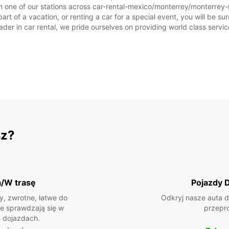
m one of our stations across car-rental-mexico/monterrey/monterrey-n
t of a vacation, or renting a car for a special event, you will be sur
r in car rental, we pride ourselves on providing world class service, 
sz?
a/W trasę
Pojazdy 
, zwrotne, łatwe do
Odkryj nasze auta d
ie sprawdzają się w
przepr
 dojazdach.