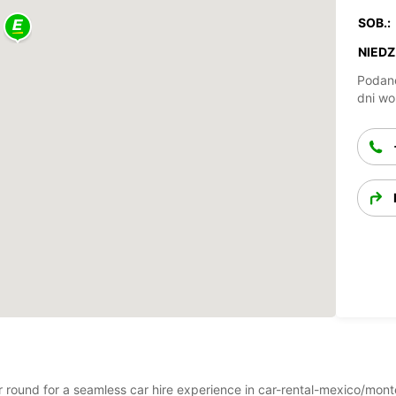
SOB.:
NIEDZ.
Podane
dni wo
ear round for a seamless car hire experience in car-rental-mexico/mo