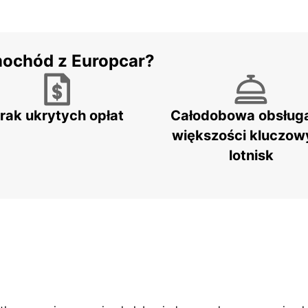
mochód z Europcar?
rak ukrytych opłat
Całodobowa obsług
większości kluczow
lotnisk