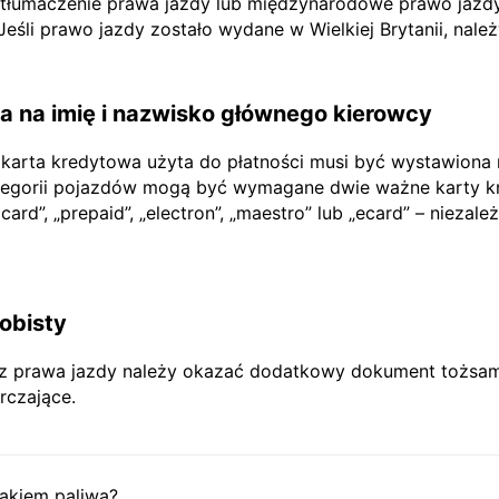
e tłumaczenie prawa jazdy lub międzynarodowe prawo jazdy
li prawo jazdy zostało wydane w Wielkiej Brytanii, nale
 na imię i nazwisko głównego kierowcy
 karta kredytowa użyta do płatności musi być wystawiona
tegorii pojazdów mogą być wymagane dwie ważne karty kr
rd”, „prepaid”, „electron”, „maestro” lub „ecard” – niezależ
obisty
prawa jazdy należy okazać dodatkowy dokument tożsamoś
rczające.
akiem paliwa?