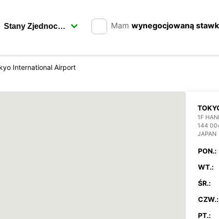
Mam
wynegocjowaną staw
kyo International Airport
TOKYO
1F HAN
144 00
JAPAN
PON.:
WT.:
ŚR.:
CZW.:
PT.: