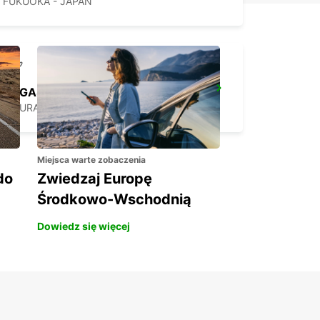
FUKUOKA - JAPAN
NAGASAKI AIRPORT
OMURA - JAPAN
Miejsca warte zobaczenia
do
Zwiedzaj Europę
Środkowo-Wschodnią
Dowiedz się więcej