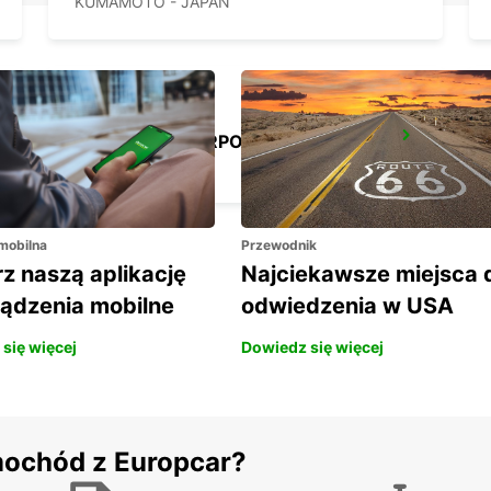
KUMAMOTO - JAPAN
KAGOSHIMA AIRPORT
KIRISHIMA - JAPAN
 mobilna
Przewodnik
z naszą aplikację
Najciekawsze miejsca 
ządzenia mobilne
odwiedzenia w USA
się więcej
Dowiedz się więcej
mochód z Europcar?