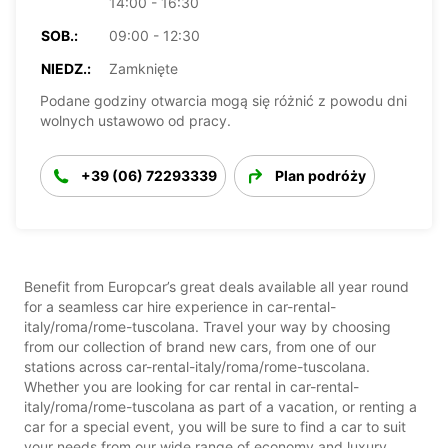
14:00 - 16:30
SOB.:
09:00 - 12:30
NIEDZ.:
Zamknięte
Podane godziny otwarcia mogą się różnić z powodu dni
wolnych ustawowo od pracy.
+39 (06) 72293339
Plan podróży
Benefit from Europcar’s great deals available all year round
for a seamless car hire experience in car-rental-
italy/roma/rome-tuscolana. Travel your way by choosing
from our collection of brand new cars, from one of our
stations across car-rental-italy/roma/rome-tuscolana.
Whether you are looking for car rental in car-rental-
italy/roma/rome-tuscolana as part of a vacation, or renting a
car for a special event, you will be sure to find a car to suit
your needs from our wide range of economy and luxury