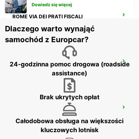
Dowiedz się więcej
ROME VIA DEI PRATI FISCALI
ROMA - ITALY
Dlaczego warto wynająć
samochód z Europcar?
ROME VIA CIPRO (VATICAN)
24-godzinna pomoc drogowa (roadside
ROMA - ITALY
assistance)
Brak ukrytych opłat
ROME CORSO FRANCIA
ROMA - ITALY
Całodobowa obsługa na większości
kluczowych lotnisk