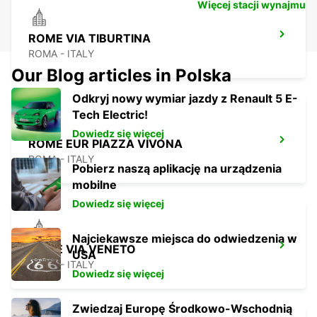
Więcej stacji wynajmu
ROME VIA TIBURTINA
ROMA - ITALY
Our Blog articles in Polska
Odkryj nowy wymiar jazdy z Renault 5 E-
Tech Electric!
Dowiedz się więcej
ROME EUR PIAZZA VIVONA
ROMA - ITALY
Pobierz naszą aplikację na urządzenia
mobilne
Dowiedz się więcej
Najciekawsze miejsca do odwiedzenia w
ROME VIA VENETO
USA
ROMA - ITALY
Dowiedz się więcej
Zwiedzaj Europę Środkowo-Wschodnią