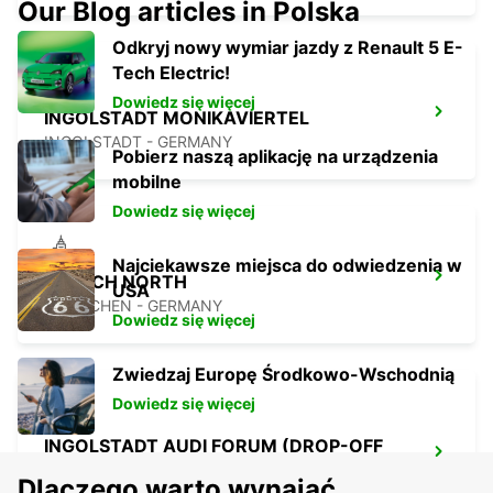
Our Blog articles in Polska
Odkryj nowy wymiar jazdy z Renault 5 E-
Tech Electric!
Dowiedz się więcej
INGOLSTADT MONIKAVIERTEL
INGOLSTADT - GERMANY
Pobierz naszą aplikację na urządzenia
mobilne
Dowiedz się więcej
Najciekawsze miejsca do odwiedzenia w
MUNICH NORTH
USA
MUENCHEN - GERMANY
Dowiedz się więcej
Zwiedzaj Europę Środkowo-Wschodnią
Dowiedz się więcej
INGOLSTADT AUDI FORUM (DROP-OFF
ONLY)
Dlaczego warto wynająć