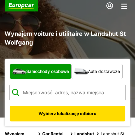
Wynajem voiture i utilitaire w Landshut St
Wolfgang
Jaki typ pojazdu?
Samochody osobowe
Auta dostawcze
Wybierz lokalizację odbioru
Wynajem
Car Rental
Landshut
Landshut St