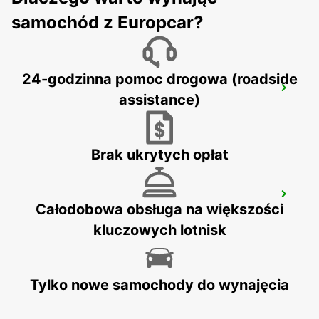
INGOLSTADT - GERMANY
samochód z Europcar?
24-godzinna pomoc drogowa (roadside
MUNICH EAST
assistance)
MUENCHEN - GERMANY
Brak ukrytych opłat
MUNICH MAIN STATION
Całodobowa obsługa na większości
MUENCHEN - GERMANY
kluczowych lotnisk
Tylko nowe samochody do wynajęcia