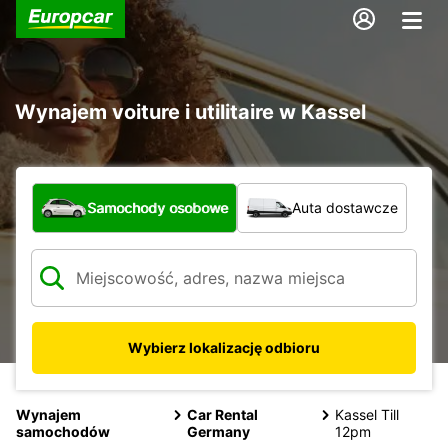
Wynajem voiture i utilitaire w Kassel
Jaki typ pojazdu?
Samochody osobowe
Auta dostawcze
Wybierz lokalizację odbioru
Wynajem
Car Rental
Kassel Till
samochodów
Germany
12pm