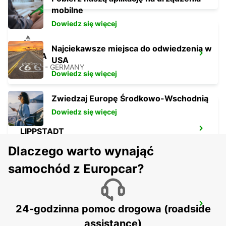
mobilne
Dowiedz się więcej
Najciekawsze miejsca do odwiedzenia w
FULDA
USA
FULDA - GERMANY
Dowiedz się więcej
Zwiedzaj Europę Środkowo-Wschodnią
Dowiedz się więcej
LIPPSTADT
LIPPSTADT - GERMANY
Dlaczego warto wynająć
samochód z Europcar?
LEMGO
24-godzinna pomoc drogowa (roadside
LEMGO - GERMANY
assistance)