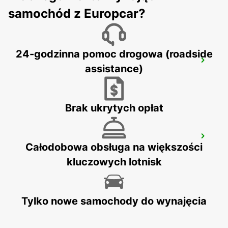
samochód z Europcar?
24-godzinna pomoc drogowa (roadside
BADEN AIRPARK
assistance)
RHEINMUENSTER - GERMANY
Brak ukrytych opłat
HEIDELBERG
Całodobowa obsługa na większości
HEIDELBERG - GERMANY
kluczowych lotnisk
Tylko nowe samochody do wynajęcia