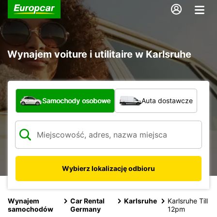
Wynajem voiture i utilitaire w Karlsruhe
Jaki typ pojazdu?
Samochody osobowe
Auta dostawcze
Wybierz lokalizację odbioru
Wynajem
Car Rental
Karlsruhe
Karlsruhe Till
samochodów
Germany
12pm