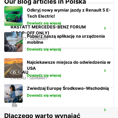
Our Blog articles in Polska
Odkryj nowy wymiar jazdy z Renault 5 E-
Tech Electric!
Dowiedz się więcej
RASTATT MERCEDES-BENZ FORUM
(DROP-OFF ONLY)
Pobierz naszą aplikację na urządzenia
RASTATT - GERMANY
mobilne
Dowiedz się więcej
Najciekawsze miejsca do odwiedzenia w
USA
LANDAU
Dowiedz się więcej
LANDAU - GERMANY
Zwiedzaj Europę Środkowo-Wschodnią
Dowiedz się więcej
BADEN-BADEN
Dlaczego warto wynająć
BADEN-BADEN - GERMANY