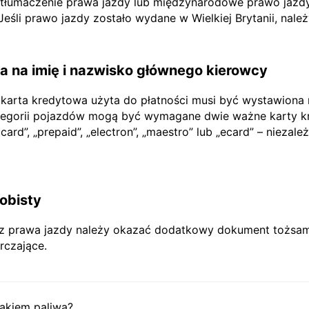
e tłumaczenie prawa jazdy lub międzynarodowe prawo jazdy
li prawo jazdy zostało wydane w Wielkiej Brytanii, nale
 na imię i nazwisko głównego kierowcy
 karta kredytowa użyta do płatności musi być wystawiona
tegorii pojazdów mogą być wymagane dwie ważne karty kr
rd”, „prepaid”, „electron”, „maestro” lub „ecard” – niezależ
obisty
prawa jazdy należy okazać dodatkowy dokument tożsamoś
rczające.
akiem paliwa?