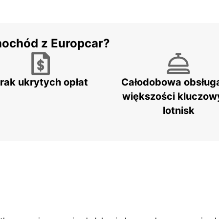
mochód z Europcar?
rak ukrytych opłat
Całodobowa obsług
większości kluczow
lotnisk