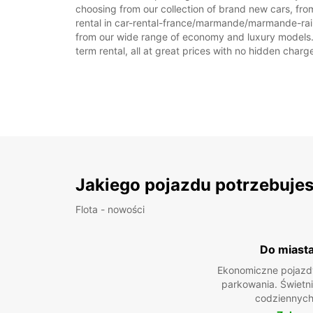
choosing from our collection of brand new cars, fr
rental in car-rental-france/marmande/marmande-railwa
from our wide range of economy and luxury models. As
term rental, all at great prices with no hidden charg
Jakiego pojazdu potrzebuje
Flota - nowości
Do miast
Ekonomiczne pojazdy
parkowania. Świetn
codziennych