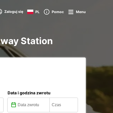
Zaloguj się
PL
Pomoc
Menu
lway Station
Data i godzina zwrotu