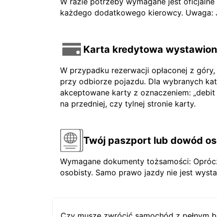
W razie potrzeby wymagane jest oficjaln
każdego dodatkowego kierowcy. Uwaga: Jeś
Karta kredytowa wystawiona
W przypadku rezerwacji opłaconej z góry,
przy odbiorze pojazdu. Dla wybranych ka
akceptowane karty z oznaczeniem: „debit ca
na przedniej, czy tylnej stronie karty.
Twój paszport lub dowód os
Wymagane dokumenty tożsamości: Oprócz 
osobisty. Samo prawo jazdy nie jest wysta
Czy muszę zwrócić samochód z pełnym b