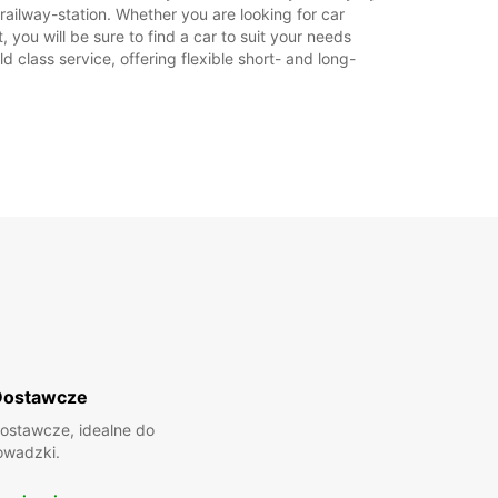
ailway-station. Whether you are looking for car
+33 (0) 553208282
 you will be sure to find a car to suit your needs
 class service, offering flexible short- and long-
Plan podróży
Dostawcze
ostawcze, idealne do
owadzki.