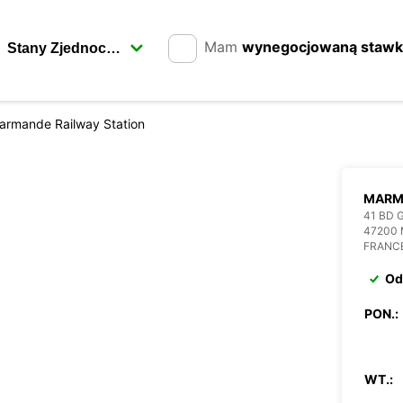
Mam
wynegocjowaną staw
armande Railway Station
MARM
41 BD
47200
FRANC
Od
PON.:
WT.: