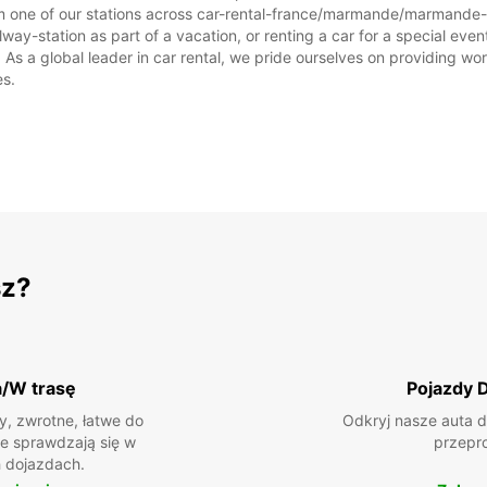
om one of our stations across car-rental-france/marmande/marmande-r
y-station as part of a vacation, or renting a car for a special event,
 a global leader in car rental, we pride ourselves on providing world
es.
sz?
a/W trasę
Pojazdy 
, zwrotne, łatwe do
Odkryj nasze auta d
ie sprawdzają się w
przepr
 dojazdach.