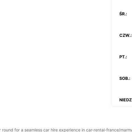
ŚR.:
CZW.:
PT.:
SOB.:
NIEDZ.
*Za do
Podane
dni wo
ear round for a seamless car hire experience in car-rental-france/m