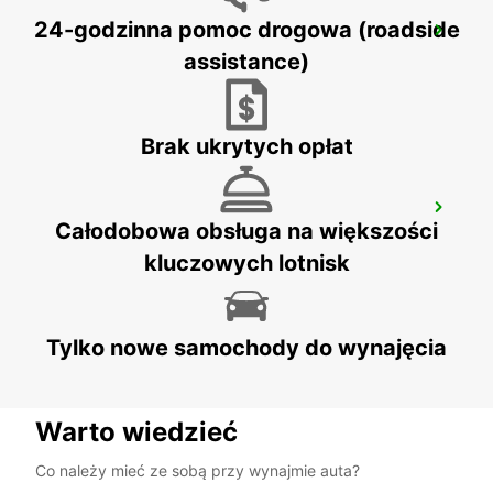
MONTPELLIER SUD DE FRANCE LGV
24-godzinna pomoc drogowa (roadside
RAILWAY STATION
assistance)
MONTPELLIER - FRANCE
Brak ukrytych opłat
MONTPELLIER RAILWAY STATION
Całodobowa obsługa na większości
MONTPELLIER - FRANCE
kluczowych lotnisk
Tylko nowe samochody do wynajęcia
Warto wiedzieć
Co należy mieć ze sobą przy wynajmie auta?