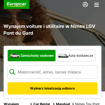
Wynajem voiture i utilitaire w Nimes LGV
Pont du Gard
Jaki typ pojazdu?
Samochody osobowe
Auta dostawcze
Wybierz lokalizację odbioru
Wynajem
Car Rental
Manduel
Nimes Tgv Pont