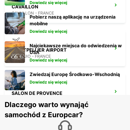
Dowiedz się więcej
CAVAILLON
CAVAILLON - FRANCE
Pobierz naszą aplikację na urządzenia
mobilne
Dowiedz się więcej
Najciekawsze miejsca do odwiedzenia w
MONTPELLIER AIRPORT
USA
MAUGUIO - FRANCE
Dowiedz się więcej
Zwiedzaj Europę Środkowo-Wschodnią
Dowiedz się więcej
SALON DE PROVENCE
SALON DE PROVENCE - FRANCE
Dlaczego warto wynająć
samochód z Europcar?