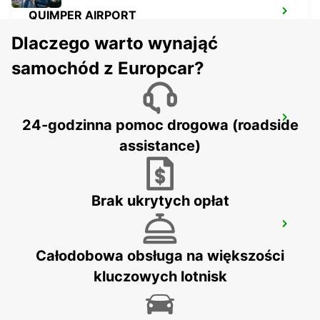
QUIMPER AIRPORT
QUIMPER - FRANCE
Dlaczego warto wynająć
samochód z Europcar?
QUIMPER RAILWAY STATION
24-godzinna pomoc drogowa (roadside
QUIMPER - FRANCE
assistance)
Brak ukrytych opłat
QUIMPER CENTER
QUIMPER - FRANCE
Całodobowa obsługa na większości
kluczowych lotnisk