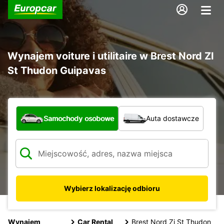
Wynajem voiture i utilitaire w Brest Nord ZI
St Thudon Guipavas
Jaki typ pojazdu?
Samochody osobowe
Auta dostawcze
Wybierz lokalizację odbioru
Wynajem
Car Rental
Brest Nord Zi St Thudon