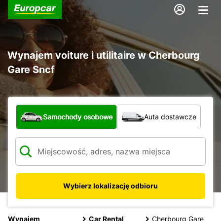
Wynajem voiture i utilitaire w Cherbourg
Gare Sncf
Jaki typ pojazdu?
Samochody osobowe
Auta dostawcze
Wybierz lokalizację odbioru
Wynajem
Car Rental
Cherbourg Gare