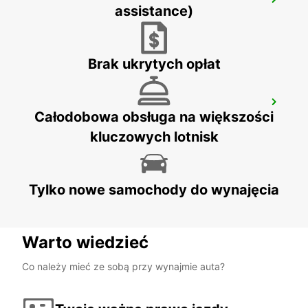
BAYEUX VAUCELLES
assistance)
VAUCELLES - FRANCE
Brak ukrytych opłat
GRANVILLE
Całodobowa obsługa na większości
GRANVILLE - FRANCE
kluczowych lotnisk
Tylko nowe samochody do wynajęcia
Warto wiedzieć
Co należy mieć ze sobą przy wynajmie auta?