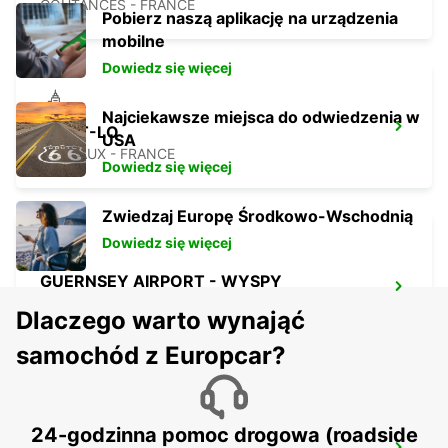
COUTANCES - FRANCE
Pobierz naszą aplikację na urządzenia
mobilne
Dowiedz się więcej
Najciekawsze miejsca do odwiedzenia w
SAINT-LO
USA
AGNEAUX - FRANCE
Dowiedz się więcej
Zwiedzaj Europę Środkowo-Wschodnią
Dowiedz się więcej
GUERNSEY AIRPORT - WYSPY
NORMANDZKIE
Dlaczego warto wynająć
GUERNSEY - UNITED KINGDOM
samochód z Europcar?
24-godzinna pomoc drogowa (roadside