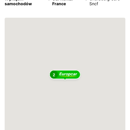
samochodów
France
Sncf
2