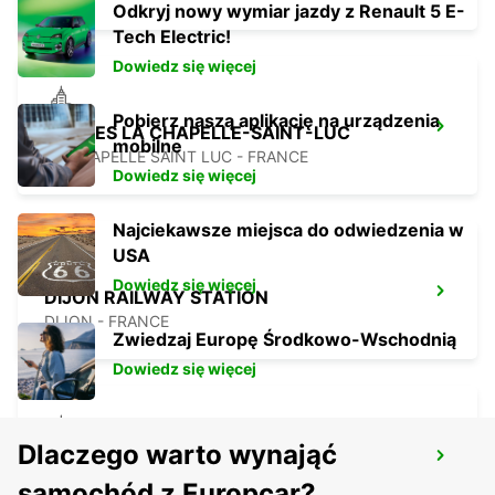
Odkryj nowy wymiar jazdy z Renault 5 E-
Tech Electric!
Dowiedz się więcej
Pobierz naszą aplikację na urządzenia
TROYES LA CHAPELLE-SAINT-LUC
mobilne
LA CHAPELLE SAINT LUC - FRANCE
Dowiedz się więcej
Najciekawsze miejsca do odwiedzenia w
USA
Dowiedz się więcej
DIJON RAILWAY STATION
DIJON - FRANCE
Zwiedzaj Europę Środkowo-Wschodnią
Dowiedz się więcej
Dlaczego warto wynająć
VESOUL
NOIDANS LES VESOUL - FRANCE
samochód z Europcar?