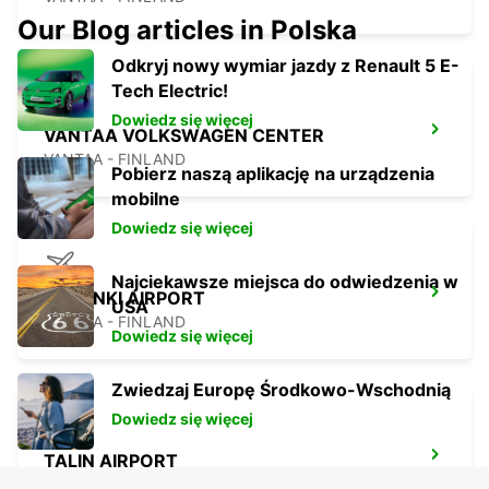
Our Blog articles in Polska
Odkryj nowy wymiar jazdy z Renault 5 E-
Tech Electric!
Dowiedz się więcej
VANTAA VOLKSWAGEN CENTER
VANTAA - FINLAND
Pobierz naszą aplikację na urządzenia
mobilne
Dowiedz się więcej
Najciekawsze miejsca do odwiedzenia w
HELSINKI AIRPORT
USA
VANTAA - FINLAND
Dowiedz się więcej
Zwiedzaj Europę Środkowo-Wschodnią
Dowiedz się więcej
TALIN AIRPORT
TALLINN - ESTONIA