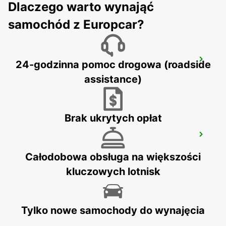
Dlaczego warto wynająć
samochód z Europcar?
TALLINN CITY
24-godzinna pomoc drogowa (roadside
TALLINN - ESTONIA
assistance)
Brak ukrytych opłat
HAMEENLINNA CITY
HÄMEENLINNA - FINLAND
Całodobowa obsługa na większości
kluczowych lotnisk
Tylko nowe samochody do wynajęcia