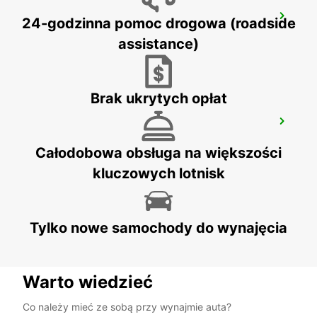
SYDNEY ARTARMON
24-godzinna pomoc drogowa (roadside
ARTARMON - AUSTRALIA
assistance)
Brak ukrytych opłat
WOLLONGONG *NEW*
PORT KEMBLA - AUSTRALIA
Całodobowa obsługa na większości
kluczowych lotnisk
Tylko nowe samochody do wynajęcia
Warto wiedzieć
Co należy mieć ze sobą przy wynajmie auta?