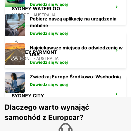
Dowiedz się więcej
SYDNEY WATERLOO
MASCOT - AUSTRALIA
Pobierz naszą aplikację na urządzenia
mobilne
Dowiedz się więcej
Najciekawsze miejsca do odwiedzenia w
SYDNEY PYRMONT
USA
PYRMONT - AUSTRALIA
Dowiedz się więcej
Zwiedzaj Europę Środkowo-Wschodnią
Dowiedz się więcej
SYDNEY CITY
SYDNEY - AUSTRALIA
Dlaczego warto wynająć
samochód z Europcar?