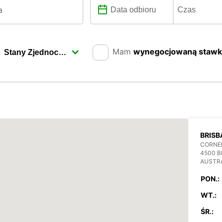
Mam
wynegocjowaną staw
BRISB
CORNER
4500 
AUSTR
PON.:
WT.:
ŚR.: