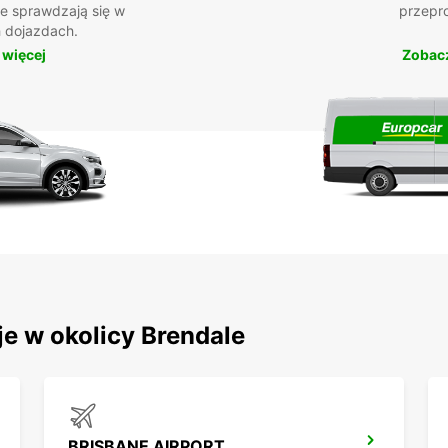
ie sprawdzają się w
przepr
 dojazdach.
 więcej
Zobacz
je w okolicy Brendale
BRISBANE AIRPORT