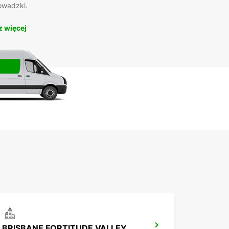
owadzki.
 więcej
BRISBANE FORTITUDE VALLEY