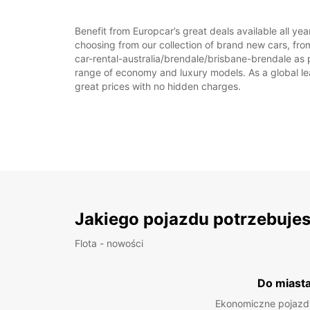
Benefit from Europcar’s great deals available all ye
choosing from our collection of brand new cars, from
car-rental-australia/brendale/brisbane-brendale as pa
range of economy and luxury models. As a global leade
great prices with no hidden charges.
Jakiego pojazdu potrzebuje
Flota - nowości
Do miast
Ekonomiczne pojazdy