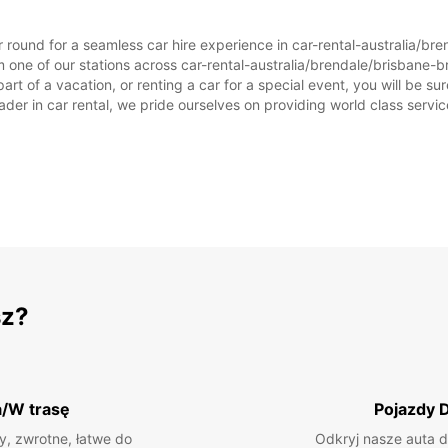
ar round for a seamless car hire experience in car-rental-australia/b
 one of our stations across car-rental-australia/brendale/brisbane-br
rt of a vacation, or renting a car for a special event, you will be sur
r in car rental, we pride ourselves on providing world class service, 
sz?
a/W trasę
Pojazdy 
, zwrotne, łatwe do
Odkryj nasze auta d