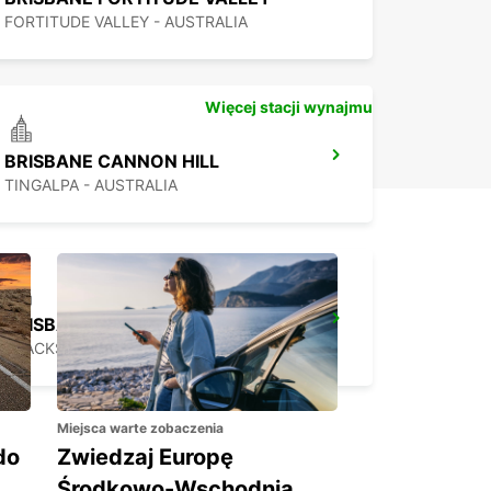
FORTITUDE VALLEY - AUSTRALIA
Więcej stacji wynajmu
BRISBANE CANNON HILL
TINGALPA - AUSTRALIA
BRISBANE SLACKS CREEK
SLACKS CREEK - AUSTRALIA
Miejsca warte zobaczenia
do
Zwiedzaj Europę
Środkowo-Wschodnią