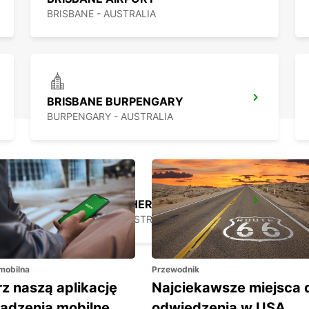
BRISBANE - AUSTRALIA
BRISBANE BURPENGARY
BURPENGARY - AUSTRALIA
BRISBANE ARCHERFIELD
ARCHERFIELD - AUSTRALIA
 mobilna
Przewodnik
z naszą aplikację
Najciekawsze miejsca 
ządzenia mobilne
odwiedzenia w USA