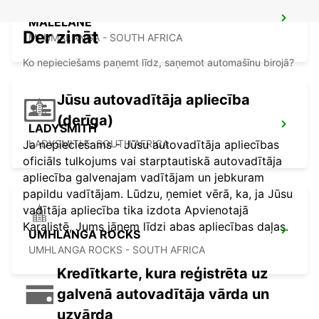
MALELANE
Der zināt
MPUMALANGA - SOUTH AFRICA
Ko nepieciešams paņemt līdz, saņemot automašīnu birojā?
Jūsu autovadītāja apliecība
(derīga)
LADYSMITH
Ja nepieciešams - Jūsu autovadītāja apliecības
LADYSMITH - SOUTH AFRICA
oficiāls tulkojums vai starptautiskā autovadītāja
apliecība galvenajam vadītājam un jebkuram
papildu vadītājam. Lūdzu, ņemiet vērā, ka, ja Jūsu
vadītāja apliecība tika izdota Apvienotajā
Karalistē, Jums jāņem līdzi abas apliecības daļas.
UMHLANGA ROCKS
UMHLANGA ROCKS - SOUTH AFRICA
Kredītkarte, kura reģistrēta uz
galvenā autovadītāja vārda un
uzvārda