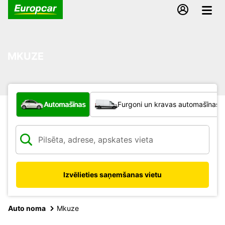
MKUZE
Kāda veida transportlīdzeklis?
Automašīnas
Furgoni un kravas automašīnas
Izvēlieties saņemšanas vietu
Auto noma
Mkuze