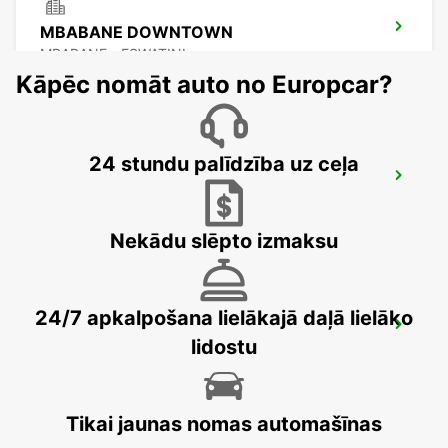
MBABANE DOWNTOWN
MBABANE - ESWATINI
Kāpēc nomāt auto no Europcar?
24 stundu palīdzība uz ceļa
NEWCASTLE
NEWCASTLE - SOUTH AFRICA
Nekādu slēpto izmaksu
24/7 apkalpošana lielākajā daļā lielāko
DURBAN AIRPORT
lidostu
DURBAN - SOUTH AFRICA
Tikai jaunas nomas automašīnas