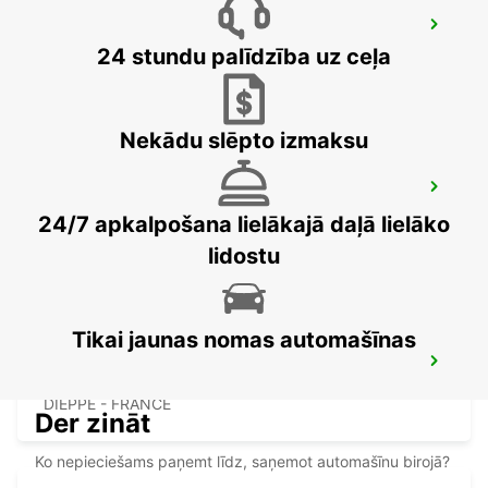
EVREUX
24 stundu palīdzība uz ceļa
EVREUX - FRANCE
Nekādu slēpto izmaksu
DIEPPE
DIEPPE - FRANCE
24/7 apkalpošana lielākajā daļā lielāko
lidostu
Tikai jaunas nomas automašīnas
DIEPPE RAILWAY STATION - SERVICE
POINT
DIEPPE - FRANCE
Der zināt
Ko nepieciešams paņemt līdz, saņemot automašīnu birojā?