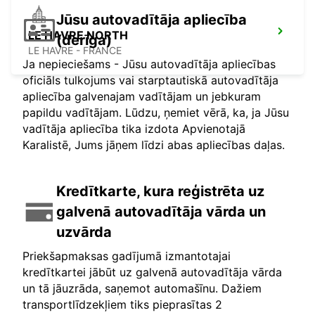
Jūsu autovadītāja apliecība
LE HAVRE NORTH
(derīga)
LE HAVRE - FRANCE
Ja nepieciešams - Jūsu autovadītāja apliecības
oficiāls tulkojums vai starptautiskā autovadītāja
apliecība galvenajam vadītājam un jebkuram
papildu vadītājam. Lūdzu, ņemiet vērā, ka, ja Jūsu
vadītāja apliecība tika izdota Apvienotajā
Karalistē, Jums jāņem līdzi abas apliecības daļas.
Kredītkarte, kura reģistrēta uz
galvenā autovadītāja vārda un
uzvārda
Priekšapmaksas gadījumā izmantotajai
kredītkartei jābūt uz galvenā autovadītāja vārda
un tā jāuzrāda, saņemot automašīnu. Dažiem
transportlīdzekļiem tiks pieprasītas 2