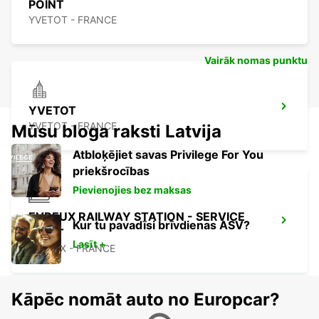
POINT
YVETOT - FRANCE
Vairāk nomas punktu
YVETOT
YVETOT - FRANCE
Mūsu bloga raksti Latvija
Atbloķējiet savas Privilege For You
priekšrocības
Pievienojies bez maksas
EVREUX RAILWAY STATION - SERVICE
Kur tu pavadīsi brīvdienas ASV?
POINT
Lasīt +
EVREUX - FRANCE
Kāpēc nomāt auto no Europcar?