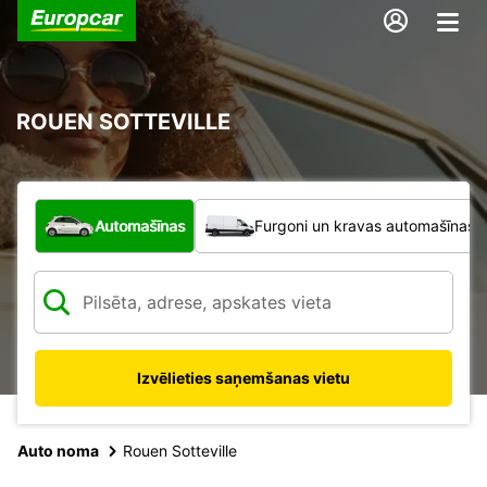
ROUEN SOTTEVILLE
Kāda veida transportlīdzeklis?
Automašīnas
Furgoni un kravas automašīnas
Izvēlieties saņemšanas vietu
Auto noma
Rouen Sotteville