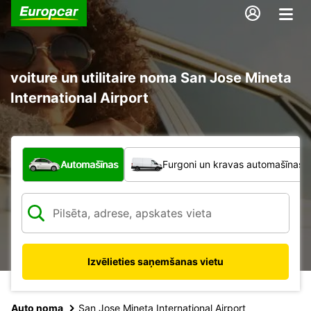
voiture un utilitaire noma San Jose Mineta
International Airport
Kāda veida transportlīdzeklis?
Automašīnas
Furgoni un kravas automašīnas
Izvēlieties saņemšanas vietu
Auto noma
San Jose Mineta International Airport