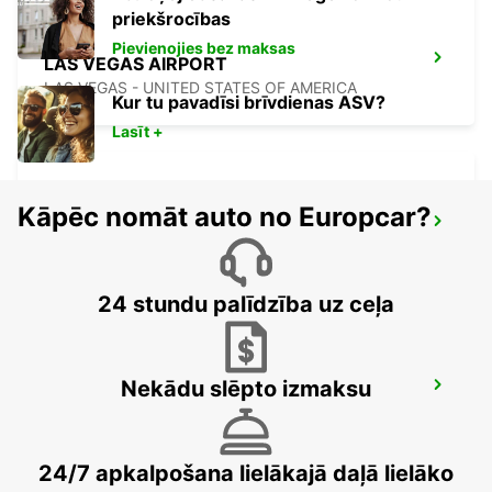
priekšrocības
Pievienojies bez maksas
LAS VEGAS AIRPORT
LAS VEGAS - UNITED STATES OF AMERICA
Kur tu pavadīsi brīvdienas ASV?
Lasīt +
Kāpēc nomāt auto no Europcar?
SAN DIEGO AIRPORT
SAN DIEGO - UNITED STATES OF AMERICA
24 stundu palīdzība uz ceļa
Nekādu slēpto izmaksu
TIJUANA INTERNATIONAL AIRPORT
TIJUANA - MEXICO
24/7 apkalpošana lielākajā daļā lielāko