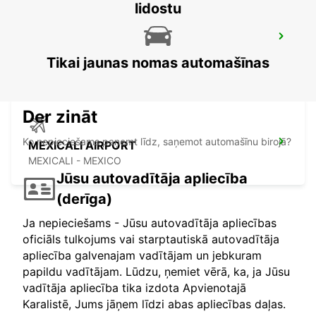
lidostu
MEXICALI DOWNTOWN
MEXICALI - MEXICO
Tikai jaunas nomas automašīnas
Der zināt
Ko nepieciešams paņemt līdz, saņemot automašīnu birojā?
MEXICALI AIRPORT
MEXICALI - MEXICO
Jūsu autovadītāja apliecība
(derīga)
Ja nepieciešams - Jūsu autovadītāja apliecības
oficiāls tulkojums vai starptautiskā autovadītāja
apliecība galvenajam vadītājam un jebkuram
papildu vadītājam. Lūdzu, ņemiet vērā, ka, ja Jūsu
vadītāja apliecība tika izdota Apvienotajā
Karalistē, Jums jāņem līdzi abas apliecības daļas.