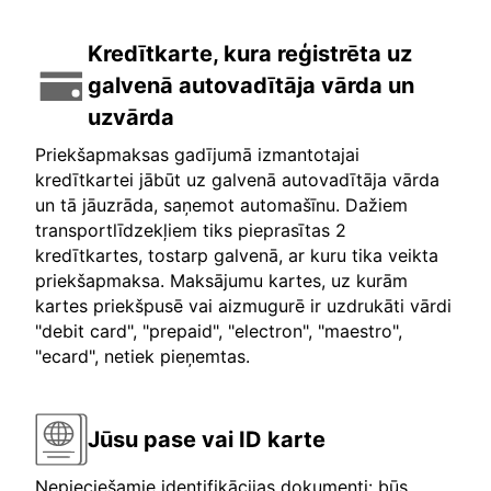
Kredītkarte, kura reģistrēta uz
galvenā autovadītāja vārda un
uzvārda
Priekšapmaksas gadījumā izmantotajai
kredītkartei jābūt uz galvenā autovadītāja vārda
un tā jāuzrāda, saņemot automašīnu. Dažiem
transportlīdzekļiem tiks pieprasītas 2
kredītkartes, tostarp galvenā, ar kuru tika veikta
priekšapmaksa. Maksājumu kartes, uz kurām
kartes priekšpusē vai aizmugurē ir uzdrukāti vārdi
"debit card", "prepaid", "electron", "maestro",
"ecard", netiek pieņemtas.
Jūsu pase vai ID karte
Nepieciešamie identifikācijas dokumenti: būs