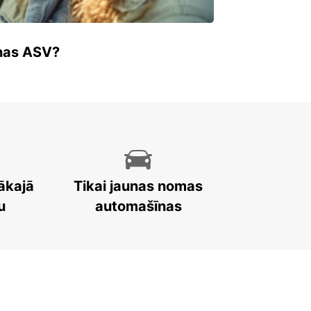
enas ASV?
ākajā
Tikai jaunas nomas
u
automašīnas