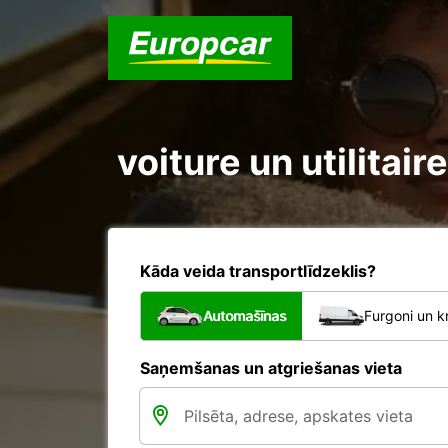
voiture un utilitai
Kāda veida transportlīdzeklis?
Automašīnas
Furgoni un k
Saņemšanas un atgriešanas vieta