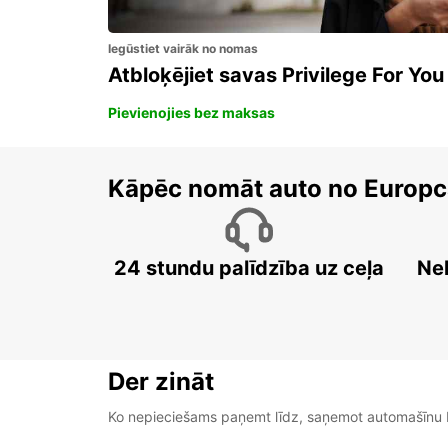
Iegūstiet vairāk no nomas
Atbloķējiet savas Privilege For You
Pievienojies bez maksas
Kāpēc nomāt auto no Europc
24 stundu palīdzība uz ceļa
Ne
Der zināt
Ko nepieciešams paņemt līdz, saņemot automašīnu b