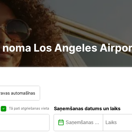
re noma Los Angeles Airpor
ravas automašīnas
Saņemšanas datums un laiks
Tā pati atgriešanas vieta