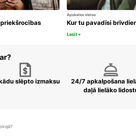
Apskates vietas
 priekšrocības
Kur tu pavadīsi brīvdi
Lasīt +
ar?
kādu slēpto izmaksu
24/7 apkalpošana liel
daļā lielāko lidost
irojā?