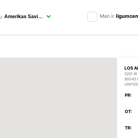
Man ir
līgumce
u
LOS A
5251 W
90045 
UNITED
PR:
OT:
TR: