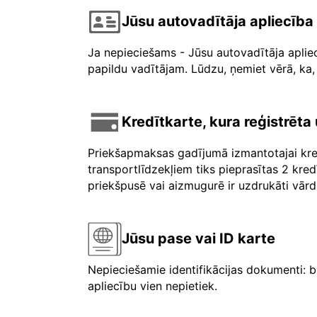
Jūsu autovadītāja apliecība
Ja nepieciešams - Jūsu autovadītāja aplie
papildu vadītājam. Lūdzu, ņemiet vērā, ka, 
Kredītkarte, kura reģistrēt
Priekšapmaksas gadījumā izmantotajai kre
transportlīdzekļiem tiks pieprasītas 2 kre
priekšpusē vai aizmugurē ir uzdrukāti vārdi 
Jūsu pase vai ID karte
Nepieciešamie identifikācijas dokumenti: b
apliecību vien nepietiek.