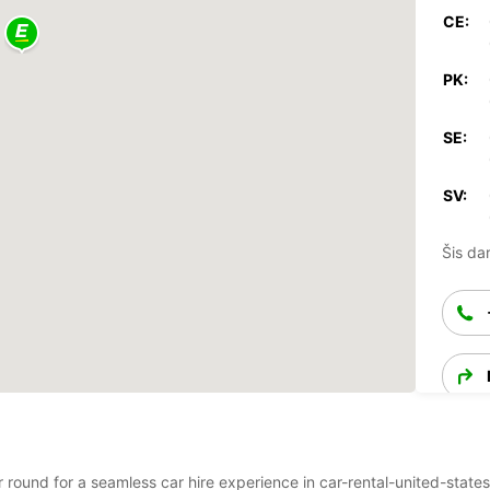
CE:
PK:
SE:
SV:
Šis dar
ar round for a seamless car hire experience in car-rental-united-state