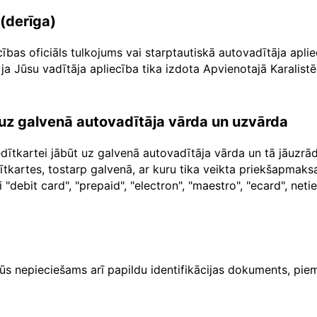
 (derīga)
cības oficiāls tulkojums vai starptautiskā autovadītāja apl
ja Jūsu vadītāja apliecība tika izdota Apvienotajā Karalistē
a uz galvenā autovadītāja vārda un uzvārda
dītkartei jābūt uz galvenā autovadītāja vārda un tā jāuzr
dītkartes, tostarp galvenā, ar kuru tika veikta priekšapma
"debit card", "prepaid", "electron", "maestro", "ecard", net
ūs nepieciešams arī papildu identifikācijas dokuments, piem