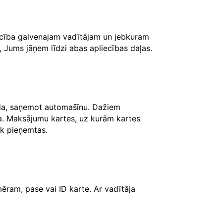
iecība galvenajam vadītājam un jebkuram
, Jums jāņem līdzi abas apliecības daļas.
āda, saņemot automašīnu. Dažiem
ksa. Maksājumu kartes, uz kurām kartes
iek pieņemtas.
ēram, pase vai ID karte. Ar vadītāja